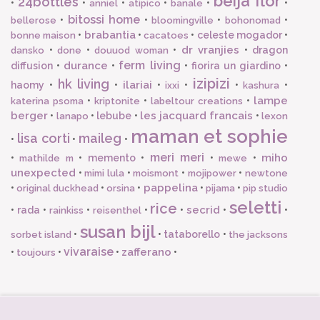
beija flor
24bottles
•
•
•
•
•
•
anniel
atipico
banale
bitossi home
•
•
•
•
bellerose
bloomingville
bohonomad
brabantia
•
•
•
celeste mogador
•
bonne maison
cacatoes
dr vranjies
•
•
•
•
dragon
dansko
done
douuod woman
ferm living
durance
diffusion
•
•
•
fiorira un giardino
•
izipizi
hk living
ilariai
haomy
•
•
•
•
•
•
ixxi
kashura
lampe
•
•
•
katerina psoma
kriptonite
labeltour creations
berger
les jacquard francais
•
•
lebube
•
•
lanapo
lexon
maman et sophie
lisa corti
maileg
•
•
•
meri meri
miho
•
•
memento
•
•
•
mathilde m
mewe
unexpected
•
•
•
•
mimi lula
moismont
mojipower
newtone
pappelina
•
•
•
•
•
original duckhead
orsina
pijama
pip studio
seletti
rice
secrid
•
rada
•
•
•
•
•
•
rainkiss
reisenthel
susan bijl
•
•
tataborello
•
sorbet island
the jacksons
vivaraise
zafferano
•
•
•
•
toujours