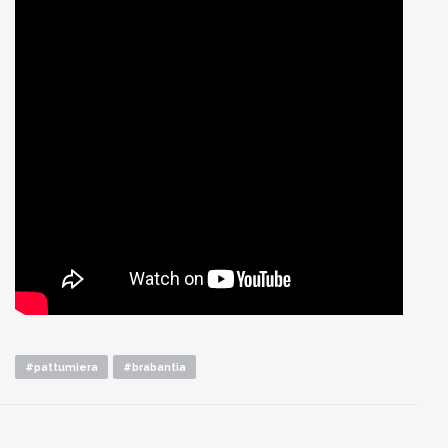
#pattumiera
#brabantia