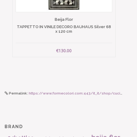
Beija Flor
TAPPETTO IN VINILE DECORO BAUHAUS Silver 68
x 120 cm
€130.00
Permalink:
https://www.formecolori.com:443/it_it/shop/cucina/pattumiere/brabantia_pattumiera_a_pedale_newicon_5_l_matt_steel/4771
BRAND