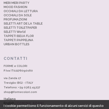
MERI MERI PARTY
MOOD FASHION
OCCHIALI DA LETTURA
OCCHIALI DA SOLE
PROFUMAZIONI
SELETTI ART DE LA TABLE
SELETTI TOILETPAPER
SELETTI World
TAPPETI BEIJA FLOR
TAPPETI PAPPELINA
URBAN BOTTLES
CONTATTI
FORME e COLORI
P.Iva IT02276090160
via Zanda 17
Treviglio (BG) - ITALY
Telefono: +39 0363.45237
shop@formecolori.com
Italiano
English
(COMING SOON)
I cookie permettono il funzionamento di alcuni servizi di questo