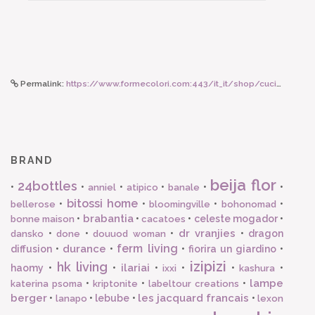
Permalink:
https://www.formecolori.com:443/it_it/shop/cucina/piatti_in_melamina/rice_piatto_piano_in_tinta_unita_kaki/4668
BRAND
beija flor
24bottles
•
•
•
•
•
•
anniel
atipico
banale
bitossi home
•
•
•
•
bellerose
bloomingville
bohonomad
brabantia
•
•
•
celeste mogador
•
bonne maison
cacatoes
dr vranjies
•
•
•
•
dragon
dansko
done
douuod woman
ferm living
durance
diffusion
•
•
•
fiorira un giardino
•
izipizi
hk living
ilariai
haomy
•
•
•
•
•
•
ixxi
kashura
lampe
•
•
•
katerina psoma
kriptonite
labeltour creations
berger
les jacquard francais
•
•
lebube
•
•
lanapo
lexon