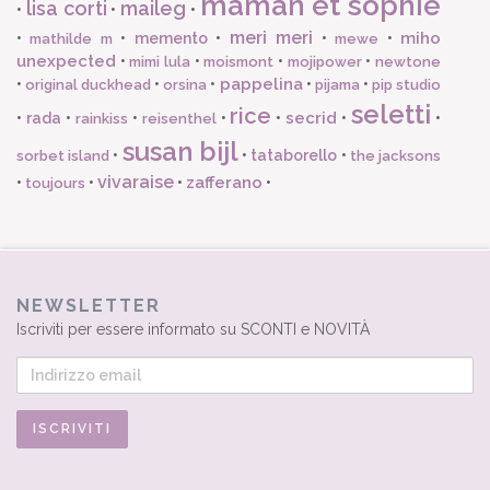
maman et sophie
lisa corti
maileg
•
•
•
meri meri
miho
•
•
memento
•
•
•
mathilde m
mewe
unexpected
•
•
•
•
mimi lula
moismont
mojipower
newtone
pappelina
•
•
•
•
•
original duckhead
orsina
pijama
pip studio
seletti
rice
secrid
•
rada
•
•
•
•
•
•
rainkiss
reisenthel
susan bijl
•
•
tataborello
•
sorbet island
the jacksons
vivaraise
zafferano
•
•
•
•
toujours
NEWSLETTER
Iscriviti per essere informato su SCONTI e NOVITÀ