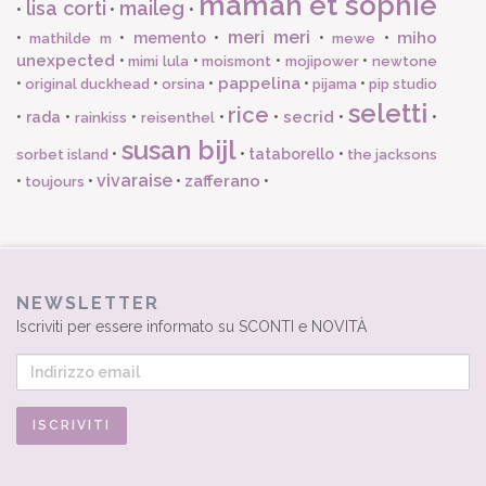
maman et sophie
lisa corti
maileg
•
•
•
meri meri
miho
•
•
memento
•
•
•
mathilde m
mewe
unexpected
•
•
•
•
mimi lula
moismont
mojipower
newtone
pappelina
•
•
•
•
•
original duckhead
orsina
pijama
pip studio
seletti
rice
secrid
•
rada
•
•
•
•
•
•
rainkiss
reisenthel
susan bijl
•
•
tataborello
•
sorbet island
the jacksons
vivaraise
zafferano
•
•
•
•
toujours
NEWSLETTER
Iscriviti per essere informato su SCONTI e NOVITÀ