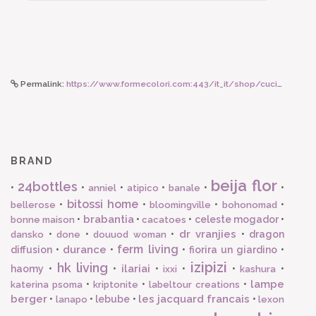
Permalink:
https://www.formecolori.com:443/it_it/shop/cucina/piatti_in_melamina/rice_piatto_piano_in_tinta_unita_soft_pink/4669
BRAND
beija flor
24bottles
•
•
•
•
•
•
anniel
atipico
banale
bitossi home
•
•
•
•
bellerose
bloomingville
bohonomad
brabantia
•
•
•
celeste mogador
•
bonne maison
cacatoes
dr vranjies
•
•
•
•
dragon
dansko
done
douuod woman
ferm living
durance
diffusion
•
•
•
fiorira un giardino
•
izipizi
hk living
ilariai
haomy
•
•
•
•
•
•
ixxi
kashura
lampe
•
•
•
katerina psoma
kriptonite
labeltour creations
berger
les jacquard francais
•
•
lebube
•
•
lanapo
lexon