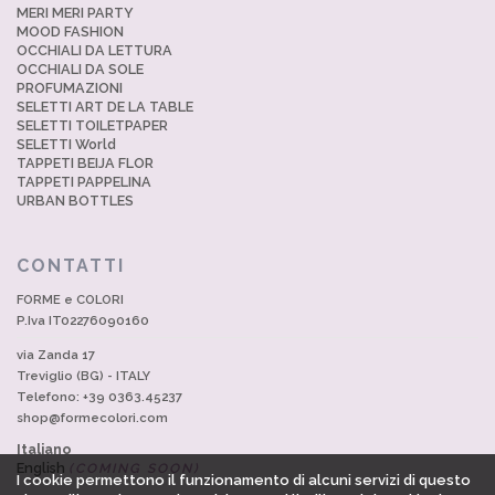
MERI MERI PARTY
MOOD FASHION
OCCHIALI DA LETTURA
OCCHIALI DA SOLE
PROFUMAZIONI
SELETTI ART DE LA TABLE
SELETTI TOILETPAPER
SELETTI World
TAPPETI BEIJA FLOR
TAPPETI PAPPELINA
URBAN BOTTLES
CONTATTI
FORME e COLORI
P.Iva IT02276090160
via Zanda 17
Treviglio (BG) - ITALY
Telefono: +39 0363.45237
shop@formecolori.com
Italiano
English
(COMING SOON)
I cookie permettono il funzionamento di alcuni servizi di questo