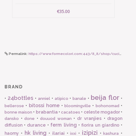
€35.00
Permalink:
https://www.formecolori.com:443/it_it/shop/cucina/piatti_in_porcellana/bitossi_home_piatto_da_portata_o_32_cm/4521
BRAND
beija flor
24bottles
•
•
•
•
•
•
anniel
atipico
banale
bitossi home
•
•
•
•
bellerose
bloomingville
bohonomad
brabantia
•
•
•
celeste mogador
•
bonne maison
cacatoes
dr vranjies
•
•
•
•
dragon
dansko
done
douuod woman
ferm living
durance
diffusion
•
•
•
fiorira un giardino
•
izipizi
hk living
ilariai
haomy
•
•
•
•
•
•
ixxi
kashura