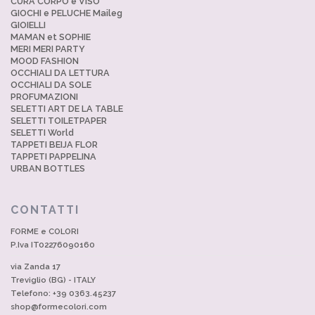
CURA CORPO e VISO
GIOCHI e PELUCHE Maileg
GIOIELLI
MAMAN et SOPHIE
MERI MERI PARTY
MOOD FASHION
OCCHIALI DA LETTURA
OCCHIALI DA SOLE
PROFUMAZIONI
SELETTI ART DE LA TABLE
SELETTI TOILETPAPER
SELETTI World
TAPPETI BEIJA FLOR
TAPPETI PAPPELINA
URBAN BOTTLES
CONTATTI
FORME e COLORI
P.Iva IT02276090160
via Zanda 17
Treviglio (BG) - ITALY
Telefono: +39 0363.45237
shop@formecolori.com