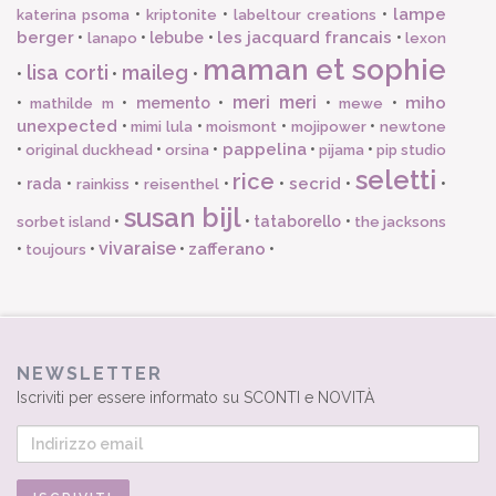
lampe
•
•
•
katerina psoma
kriptonite
labeltour creations
berger
les jacquard francais
•
•
lebube
•
•
lanapo
lexon
maman et sophie
lisa corti
maileg
•
•
•
meri meri
miho
•
•
memento
•
•
•
mathilde m
mewe
unexpected
•
•
•
•
mimi lula
moismont
mojipower
newtone
pappelina
•
•
•
•
•
original duckhead
orsina
pijama
pip studio
seletti
rice
secrid
•
rada
•
•
•
•
•
•
rainkiss
reisenthel
susan bijl
•
•
tataborello
•
sorbet island
the jacksons
vivaraise
zafferano
•
•
•
•
toujours
NEWSLETTER
Iscriviti per essere informato su SCONTI e NOVITÀ