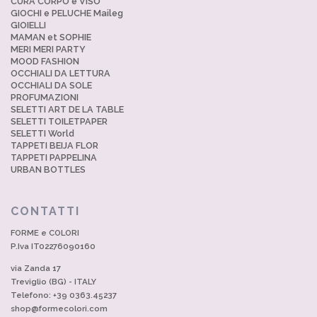
CURA CORPO e VISO
GIOCHI e PELUCHE Maileg
GIOIELLI
MAMAN et SOPHIE
MERI MERI PARTY
MOOD FASHION
OCCHIALI DA LETTURA
OCCHIALI DA SOLE
PROFUMAZIONI
SELETTI ART DE LA TABLE
SELETTI TOILETPAPER
SELETTI World
TAPPETI BEIJA FLOR
TAPPETI PAPPELINA
URBAN BOTTLES
CONTATTI
FORME e COLORI
P.Iva IT02276090160
via Zanda 17
Treviglio (BG) - ITALY
Telefono: +39 0363.45237
shop@formecolori.com