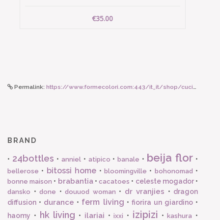
€35.00
Permalink:
https://www.formecolori.com:443/it_it/shop/cucina/piatti_in_porcellana/bitossi_home_piatto_frutta_o_20_5_cm/4525
BRAND
beija flor
24bottles
•
•
•
•
•
•
anniel
atipico
banale
bitossi home
•
•
•
•
bellerose
bloomingville
bohonomad
brabantia
•
•
•
celeste mogador
•
bonne maison
cacatoes
dr vranjies
•
•
•
•
dragon
dansko
done
douuod woman
ferm living
durance
diffusion
•
•
•
fiorira un giardino
•
izipizi
hk living
ilariai
haomy
•
•
•
•
•
•
ixxi
kashura