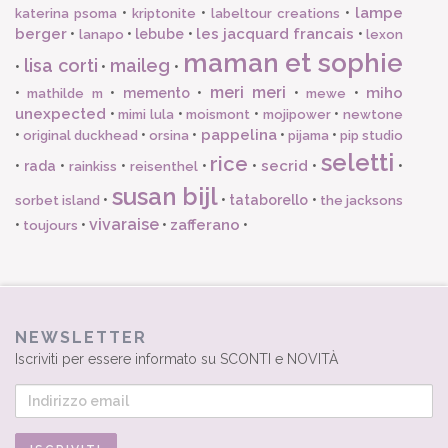
lampe
•
•
•
katerina psoma
kriptonite
labeltour creations
berger
les jacquard francais
•
•
lebube
•
•
lanapo
lexon
maman et sophie
lisa corti
maileg
•
•
•
meri meri
miho
•
•
memento
•
•
•
mathilde m
mewe
unexpected
•
•
•
•
mimi lula
moismont
mojipower
newtone
pappelina
•
•
•
•
•
original duckhead
orsina
pijama
pip studio
seletti
rice
secrid
•
rada
•
•
•
•
•
•
rainkiss
reisenthel
susan bijl
•
•
tataborello
•
sorbet island
the jacksons
vivaraise
zafferano
•
•
•
•
toujours
NEWSLETTER
Iscriviti per essere informato su SCONTI e NOVITÀ