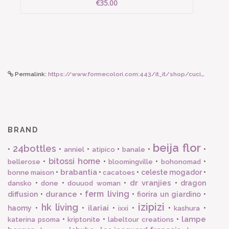
€35.00
Permalink:
https://www.formecolori.com:443/it_it/shop/cucina/tovagliette_in_vinile/beija_flor_bauhaus_silver/5944
BRAND
beija flor
24bottles
•
•
•
•
•
•
anniel
atipico
banale
bitossi home
•
•
•
•
bellerose
bloomingville
bohonomad
brabantia
•
•
•
celeste mogador
•
bonne maison
cacatoes
dr vranjies
•
•
•
•
dragon
dansko
done
douuod woman
ferm living
durance
diffusion
•
•
•
fiorira un giardino
•
izipizi
hk living
ilariai
haomy
•
•
•
•
•
•
ixxi
kashura
lampe
•
•
•
katerina psoma
kriptonite
labeltour creations