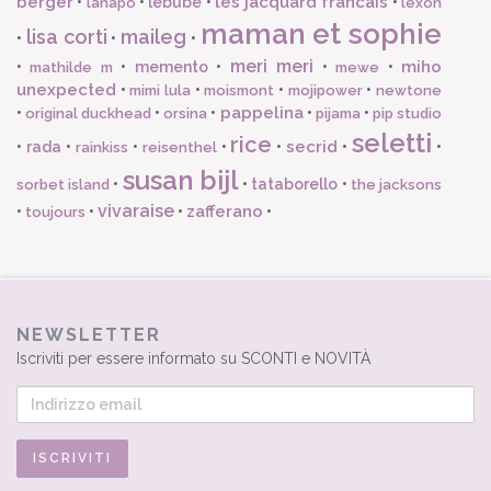
berger
les jacquard francais
•
•
lebube
•
•
lanapo
lexon
maman et sophie
lisa corti
maileg
•
•
•
meri meri
miho
•
•
memento
•
•
•
mathilde m
mewe
unexpected
•
•
•
•
mimi lula
moismont
mojipower
newtone
pappelina
•
•
•
•
•
original duckhead
orsina
pijama
pip studio
seletti
rice
secrid
•
rada
•
•
•
•
•
•
rainkiss
reisenthel
susan bijl
•
•
tataborello
•
sorbet island
the jacksons
vivaraise
zafferano
•
•
•
•
toujours
NEWSLETTER
Iscriviti per essere informato su SCONTI e NOVITÀ