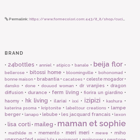
Permalink:
https://www.formecolori.com:443/it_it/shop/cucina/tovagliette_in_vinile/beija_flor_tovaglietta_in_vinile_bohemian_garden_p_bg7x1/3886
BRAND
beija flor
24bottles
•
•
•
•
•
•
anniel
atipico
banale
bitossi home
•
•
•
•
bellerose
bloomingville
bohonomad
brabantia
•
•
•
celeste mogador
•
bonne maison
cacatoes
dr vranjies
•
•
•
•
dragon
dansko
done
douuod woman
ferm living
durance
diffusion
•
•
•
fiorira un giardino
•
izipizi
hk living
ilariai
haomy
•
•
•
•
•
•
ixxi
kashura
lampe
•
•
•
katerina psoma
kriptonite
labeltour creations
berger
les jacquard francais
•
•
lebube
•
•
lanapo
lexon
maman et sophie
lisa corti
maileg
•
•
•
meri meri
miho
•
•
memento
•
•
•
mathilde m
mewe
unexpected
•
•
•
•
mimi lula
moismont
mojipower
newtone