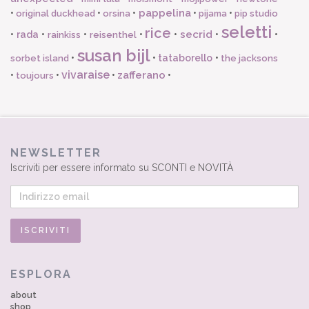
pappelina
•
•
•
•
•
original duckhead
orsina
pijama
pip studio
seletti
rice
secrid
•
rada
•
•
•
•
•
•
rainkiss
reisenthel
susan bijl
•
•
tataborello
•
sorbet island
the jacksons
vivaraise
zafferano
•
•
•
•
toujours
NEWSLETTER
Iscriviti per essere informato su SCONTI e NOVITÀ
ESPLORA
about
shop