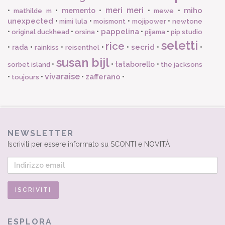
meri meri
miho
•
•
memento
•
•
•
mathilde m
mewe
unexpected
•
•
•
•
mimi lula
moismont
mojipower
newtone
pappelina
•
•
•
•
•
original duckhead
orsina
pijama
pip studio
seletti
rice
secrid
•
rada
•
•
•
•
•
•
rainkiss
reisenthel
susan bijl
•
•
tataborello
•
sorbet island
the jacksons
vivaraise
zafferano
•
•
•
•
toujours
NEWSLETTER
Iscriviti per essere informato su SCONTI e NOVITÀ
ESPLORA