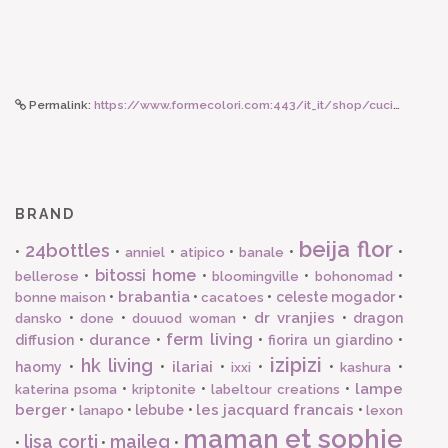
Permalink:
https://www.formecolori.com:443/it_it/shop/cucina/utensili_e_accessori/brabantia_brabantia_apribottiglie_profile_line/2220
BRAND
beija flor
24bottles
•
•
•
•
•
•
anniel
atipico
banale
bitossi home
•
•
•
•
bellerose
bloomingville
bohonomad
brabantia
•
•
•
celeste mogador
•
bonne maison
cacatoes
dr vranjies
•
•
•
•
dragon
dansko
done
douuod woman
ferm living
durance
diffusion
•
•
•
fiorira un giardino
•
izipizi
hk living
ilariai
haomy
•
•
•
•
•
•
ixxi
kashura
lampe
•
•
•
katerina psoma
kriptonite
labeltour creations
berger
les jacquard francais
•
•
lebube
•
•
lanapo
lexon
maman et sophie
lisa corti
maileg
•
•
•