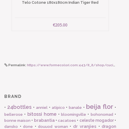
Telo Cotone 180x180cm Indian Tiger Red
€205.00
Permalink:
https://www.formecolori.com:443/it_it/shop/cucina/utensili_e_accessori/brabantia_colino_in_acciaio_inox_o_125_mm/4316
BRAND
beija flor
24bottles
•
•
•
•
•
•
anniel
atipico
banale
bitossi home
•
•
•
•
bellerose
bloomingville
bohonomad
brabantia
•
•
•
celeste mogador
•
bonne maison
cacatoes
dr vranjies
•
•
•
•
dragon
dansko
done
douuod woman