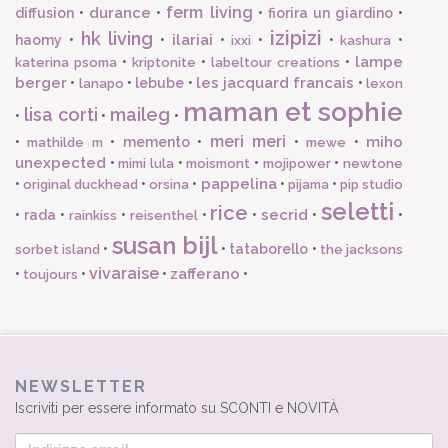
ferm living
durance
diffusion
•
•
•
fiorira un giardino
•
izipizi
hk living
ilariai
haomy
•
•
•
•
•
•
ixxi
kashura
lampe
•
•
•
katerina psoma
kriptonite
labeltour creations
berger
les jacquard francais
•
•
lebube
•
•
lanapo
lexon
maman et sophie
lisa corti
maileg
•
•
•
meri meri
miho
•
•
memento
•
•
•
mathilde m
mewe
unexpected
•
•
•
•
mimi lula
moismont
mojipower
newtone
pappelina
•
•
•
•
•
original duckhead
orsina
pijama
pip studio
seletti
rice
secrid
•
rada
•
•
•
•
•
•
rainkiss
reisenthel
susan bijl
•
•
tataborello
•
sorbet island
the jacksons
vivaraise
zafferano
•
•
•
•
toujours
NEWSLETTER
Iscriviti per essere informato su SCONTI e NOVITÀ