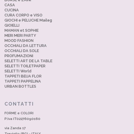
CASA
CUCINA
CURA CORPO e VISO
GIOCHI e PELUCHE Maileg
GIOIELLI
MAMAN et SOPHIE
MERI MERI PARTY
MOOD FASHION
OCCHIALI DA LETTURA
OCCHIALI DA SOLE
PROFUMAZIONI
SELETTI ART DE LA TABLE
SELETTI TOILETPAPER
SELETTI World
TAPPETI BEIJA FLOR
TAPPETI PAPPELINA
URBAN BOTTLES
CONTATTI
FORME e COLORI
P.Iva IT02276090160
via Zanda 17
Treviglio (BG) - ITALY