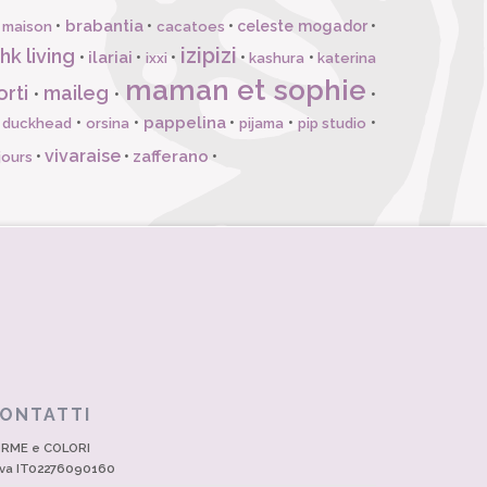
brabantia
•
•
•
celeste mogador
•
 maison
cacatoes
izipizi
hk living
ilariai
•
•
•
•
•
ixxi
kashura
katerina
maman et sophie
orti
maileg
•
•
•
pappelina
•
•
•
•
•
l duckhead
orsina
pijama
pip studio
vivaraise
zafferano
•
•
•
jours
ONTATTI
RME e COLORI
Iva IT02276090160