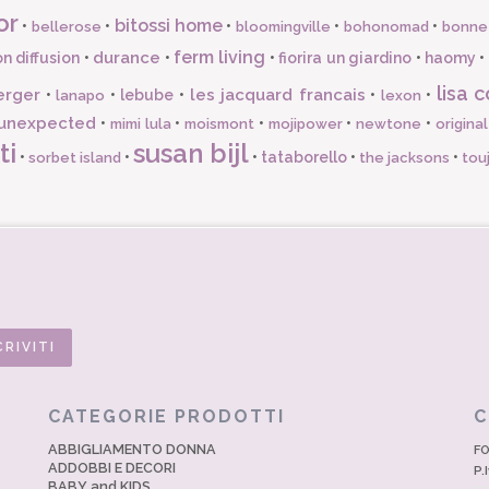
or
bitossi home
•
•
•
•
•
bellerose
bloomingville
bohonomad
bonne
ferm living
durance
n diffusion
•
•
•
fiorira un giardino
•
haomy
•
lisa c
erger
les jacquard francais
•
•
lebube
•
•
•
lanapo
lexon
unexpected
•
•
•
•
•
mimi lula
moismont
mojipower
newtone
origina
ti
susan bijl
•
•
•
tataborello
•
•
sorbet island
the jacksons
tou
CATEGORIE PRODOTTI
C
ABBIGLIAMENTO DONNA
FO
ADDOBBI E DECORI
P.
BABY and KIDS