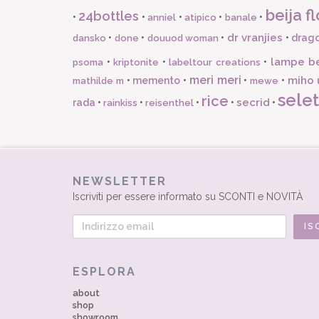
beija fl
24bottles
•
•
•
•
•
anniel
atipico
banale
dr vranjies
•
•
•
•
drago
dansko
done
douuod woman
lampe b
•
•
•
psoma
kriptonite
labeltour creations
meri meri
miho 
•
memento
•
•
•
mathilde m
mewe
selet
rice
secrid
rada
•
•
•
•
•
rainkiss
reisenthel
NEWSLETTER
Iscriviti per essere informato su SCONTI e NOVITÀ
ESPLORA
about
shop
showroom