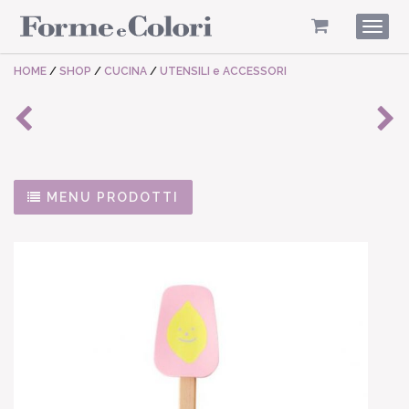
Togg
navig
HOME
/
SHOP
/
CUCINA
/
UTENSILI e ACCESSORI
MENU PRODOTTI