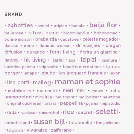
BRAND
beija flor
24bottles
•
•
•
•
•
•
anniel
atipico
banale
bitossi home
•
•
•
•
bellerose
bloomingville
bohonomad
brabantia
•
•
•
celeste mogador
•
bonne maison
cacatoes
dr vranjies
•
•
•
•
dragon
dansko
done
douuod woman
ferm living
durance
diffusion
•
•
•
fiorira un giardino
•
izipizi
hk living
ilariai
haomy
•
•
•
•
•
•
ixxi
kashura
lampe
•
•
•
katerina psoma
kriptonite
labeltour creations
berger
les jacquard francais
•
•
lebube
•
•
lanapo
lexon
maman et sophie
lisa corti
maileg
•
•
•
meri meri
miho
•
•
memento
•
•
•
mathilde m
mewe
unexpected
•
•
•
•
mimi lula
moismont
mojipower
newtone
pappelina
•
•
•
•
•
original duckhead
orsina
pijama
pip studio
seletti
rice
secrid
•
rada
•
•
•
•
•
•
rainkiss
reisenthel
susan bijl
•
•
tataborello
•
sorbet island
the jacksons
vivaraise
zafferano
•
•
•
•
toujours