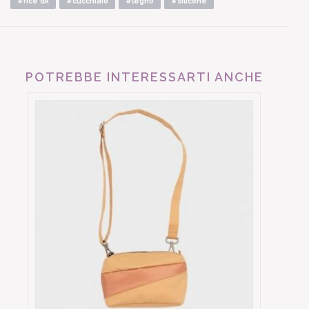
#rice dk
#cucchiaio
#legno
#silicone
POTREBBE INTERESSARTI ANCHE