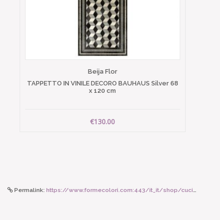
Beija Flor
TAPPETTO IN VINILE DECORO BAUHAUS Silver 68
x 120 cm
€130.00
Permalink:
https://www.formecolori.com:443/it_it/shop/cucina/utensili_e_accessori/rice_cucchiaio_silicone_rosa/5402