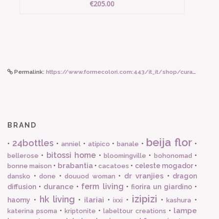
€205.00
Permalink:
https://www.formecolori.com:443/it_it/shop/cura_corpo_e_viso/gel_doccia/durance_gel_doccia_naturale_sensuel_monoi_200_ml/3662
BRAND
beija flor
24bottles
•
•
•
•
•
•
anniel
atipico
banale
bitossi home
•
•
•
•
bellerose
bloomingville
bohonomad
brabantia
•
•
•
celeste mogador
•
bonne maison
cacatoes
dr vranjies
•
•
•
•
dragon
dansko
done
douuod woman
ferm living
durance
diffusion
•
•
•
fiorira un giardino
•
izipizi
hk living
ilariai
haomy
•
•
•
•
•
•
ixxi
kashura
lampe
•
•
•
katerina psoma
kriptonite
labeltour creations