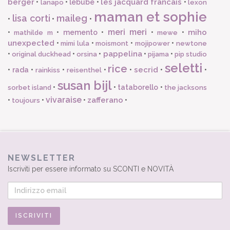
berger
les jacquard francais
•
•
lebube
•
•
lanapo
lexon
maman et sophie
lisa corti
maileg
•
•
•
meri meri
miho
•
•
memento
•
•
•
mathilde m
mewe
unexpected
•
•
•
•
mimi lula
moismont
mojipower
newtone
pappelina
•
•
•
•
•
original duckhead
orsina
pijama
pip studio
seletti
rice
secrid
•
rada
•
•
•
•
•
•
rainkiss
reisenthel
susan bijl
•
•
tataborello
•
sorbet island
the jacksons
vivaraise
zafferano
•
•
•
•
toujours
NEWSLETTER
Iscriviti per essere informato su SCONTI e NOVITÀ