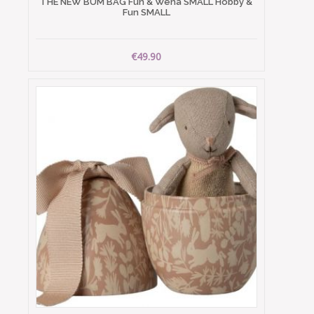
THE NEW BUM BAG Fun & Wena SMALL Hobby &
Fun SMALL
€49.90