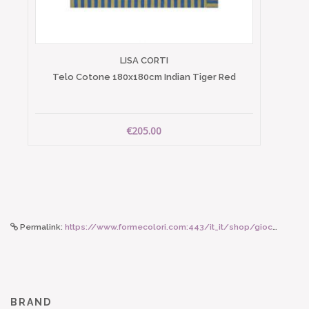
LISA CORTI
Telo Cotone 180x180cm Indian Tiger Red
€205.00
Permalink:
https://www.formecolori.com:443/it_it/shop/giochi_e_peluche_maileg/accessori/maileg_panca_in_miniatura_per_topini/5927
BRAND