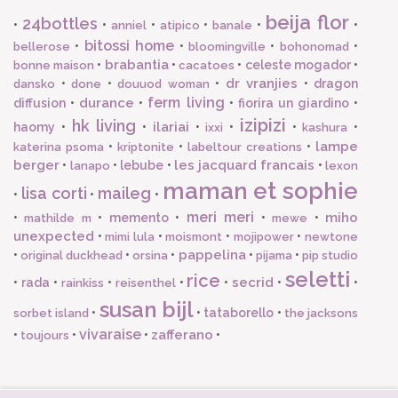
beija flor
24bottles
•
•
•
•
•
•
anniel
atipico
banale
bitossi home
•
•
•
•
bellerose
bloomingville
bohonomad
brabantia
•
•
•
celeste mogador
•
bonne maison
cacatoes
dr vranjies
•
•
•
•
dragon
dansko
done
douuod woman
ferm living
durance
diffusion
•
•
•
fiorira un giardino
•
izipizi
hk living
ilariai
haomy
•
•
•
•
•
•
ixxi
kashura
lampe
•
•
•
katerina psoma
kriptonite
labeltour creations
berger
les jacquard francais
•
•
lebube
•
•
lanapo
lexon
maman et sophie
lisa corti
maileg
•
•
•
meri meri
miho
•
•
memento
•
•
•
mathilde m
mewe
unexpected
•
•
•
•
mimi lula
moismont
mojipower
newtone
pappelina
•
•
•
•
•
original duckhead
orsina
pijama
pip studio
seletti
rice
secrid
•
rada
•
•
•
•
•
•
rainkiss
reisenthel
susan bijl
•
•
tataborello
•
sorbet island
the jacksons
vivaraise
zafferano
•
•
•
•
toujours