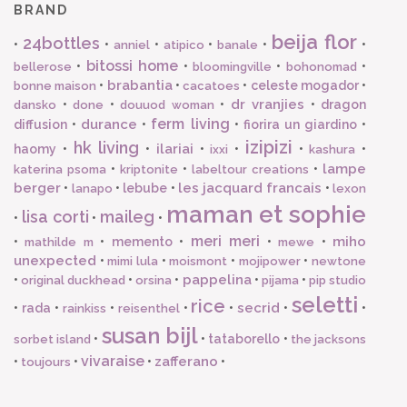
BRAND
beija flor
24bottles
•
•
•
•
•
•
anniel
atipico
banale
bitossi home
•
•
•
•
bellerose
bloomingville
bohonomad
brabantia
•
•
•
celeste mogador
•
bonne maison
cacatoes
dr vranjies
•
•
•
•
dragon
dansko
done
douuod woman
ferm living
durance
diffusion
•
•
•
fiorira un giardino
•
izipizi
hk living
ilariai
haomy
•
•
•
•
•
•
ixxi
kashura
lampe
•
•
•
katerina psoma
kriptonite
labeltour creations
berger
les jacquard francais
•
•
lebube
•
•
lanapo
lexon
maman et sophie
lisa corti
maileg
•
•
•
meri meri
miho
•
•
memento
•
•
•
mathilde m
mewe
unexpected
•
•
•
•
mimi lula
moismont
mojipower
newtone
pappelina
•
•
•
•
•
original duckhead
orsina
pijama
pip studio
seletti
rice
secrid
•
rada
•
•
•
•
•
•
rainkiss
reisenthel
susan bijl
•
•
tataborello
•
sorbet island
the jacksons
vivaraise
zafferano
•
•
•
•
toujours