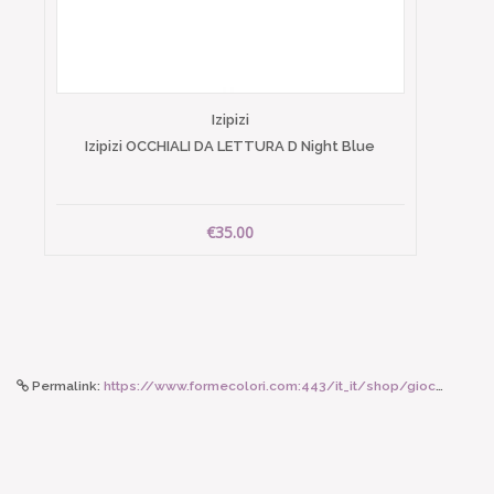
Izipizi
Izipizi OCCHIALI DA LETTURA D Night Blue
€35.00
Permalink:
https://www.formecolori.com:443/it_it/shop/giochi_e_peluche_maileg/conigli/maileg_coniglietta_misura_2_con_abito_a_fiori/5963