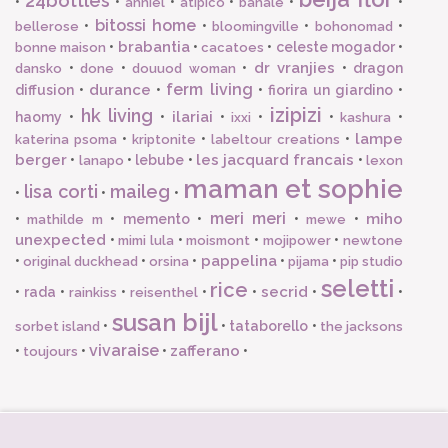
24bottles
•
•
•
•
•
•
anniel
atipico
banale
bitossi home
•
•
•
•
bellerose
bloomingville
bohonomad
brabantia
•
•
•
celeste mogador
•
bonne maison
cacatoes
dr vranjies
•
•
•
•
dragon
dansko
done
douuod woman
ferm living
durance
diffusion
•
•
•
fiorira un giardino
•
izipizi
hk living
ilariai
haomy
•
•
•
•
•
•
ixxi
kashura
lampe
•
•
•
katerina psoma
kriptonite
labeltour creations
berger
les jacquard francais
•
•
lebube
•
•
lanapo
lexon
maman et sophie
lisa corti
maileg
•
•
•
meri meri
miho
•
•
memento
•
•
•
mathilde m
mewe
unexpected
•
•
•
•
mimi lula
moismont
mojipower
newtone
pappelina
•
•
•
•
•
original duckhead
orsina
pijama
pip studio
seletti
rice
secrid
•
rada
•
•
•
•
•
•
rainkiss
reisenthel
susan bijl
•
•
tataborello
•
sorbet island
the jacksons
vivaraise
zafferano
•
•
•
•
toujours