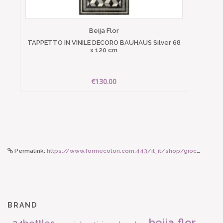
Beija Flor
TAPPETTO IN VINILE DECORO BAUHAUS Silver 68
x 120 cm
€130.00
Permalink:
https://www.formecolori.com:443/it_it/shop/giochi_e_peluche_maileg/topini/maileg_topina_da_spiaggia_surfista/5676
BRAND
beija flor