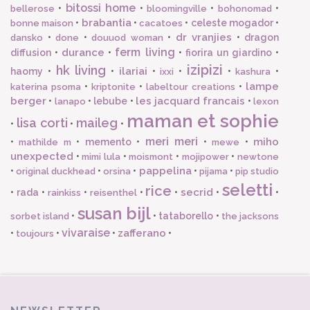
bitossi home
•
•
•
•
bellerose
bloomingville
bohonomad
brabantia
•
•
•
celeste mogador
•
bonne maison
cacatoes
dr vranjies
•
•
•
•
dragon
dansko
done
douuod woman
ferm living
durance
diffusion
•
•
•
fiorira un giardino
•
izipizi
hk living
ilariai
haomy
•
•
•
•
•
•
ixxi
kashura
lampe
•
•
•
katerina psoma
kriptonite
labeltour creations
berger
les jacquard francais
•
•
lebube
•
•
lanapo
lexon
maman et sophie
lisa corti
maileg
•
•
•
meri meri
miho
•
•
memento
•
•
•
mathilde m
mewe
unexpected
•
•
•
•
mimi lula
moismont
mojipower
newtone
pappelina
•
•
•
•
•
original duckhead
orsina
pijama
pip studio
seletti
rice
secrid
•
rada
•
•
•
•
•
•
rainkiss
reisenthel
susan bijl
•
•
tataborello
•
sorbet island
the jacksons
vivaraise
zafferano
•
•
•
•
toujours