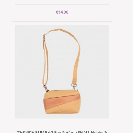
€14.00
THE NEW BUM BAG Fun & Wena SMALL Hobby &