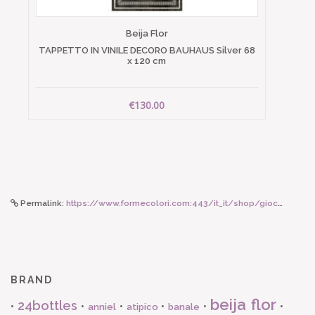
Beija Flor
TAPPETTO IN VINILE DECORO BAUHAUS Silver 68
x 120 cm
€130.00
Permalink:
https://www.formecolori.com:443/it_it/shop/giochi_e_peluche_maileg/topini/maileg_topina_sorellina_nella_sua_scatola_di_fiammiferi/5946
BRAND
beija flor
24bottles
•
•
•
•
•
•
anniel
atipico
banale