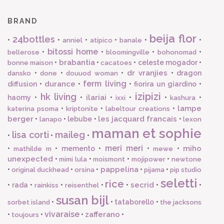
BRAND
beija flor
24bottles
•
•
•
•
•
•
anniel
atipico
banale
bitossi home
•
•
•
•
bellerose
bloomingville
bohonomad
brabantia
•
•
•
celeste mogador
•
bonne maison
cacatoes
dr vranjies
•
•
•
•
dragon
dansko
done
douuod woman
ferm living
durance
diffusion
•
•
•
fiorira un giardino
•
izipizi
hk living
ilariai
haomy
•
•
•
•
•
•
ixxi
kashura
lampe
•
•
•
katerina psoma
kriptonite
labeltour creations
berger
les jacquard francais
•
•
lebube
•
•
lanapo
lexon
maman et sophie
lisa corti
maileg
•
•
•
meri meri
miho
•
•
memento
•
•
•
mathilde m
mewe
unexpected
•
•
•
•
mimi lula
moismont
mojipower
newtone
pappelina
•
•
•
•
•
original duckhead
orsina
pijama
pip studio
seletti
rice
secrid
•
rada
•
•
•
•
•
•
rainkiss
reisenthel
susan bijl
•
•
tataborello
•
sorbet island
the jacksons
vivaraise
zafferano
•
•
•
•
toujours