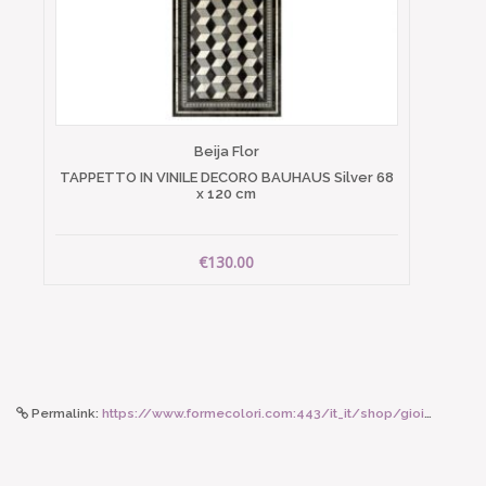
Beija Flor
TAPPETTO IN VINILE DECORO BAUHAUS Silver 68
x 120 cm
€130.00
Permalink:
https://www.formecolori.com:443/it_it/shop/gioielli/spille/celeste_mogador_spilla_mini_blu_anatra_con_perle_d_acqua_dolce/5299