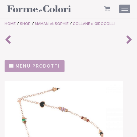
Togg
navig
HOME
/
SHOP
/
MAMAN et SOPHIE
/
COLLANE e GIROCOLLI
MENU PRODOTTI