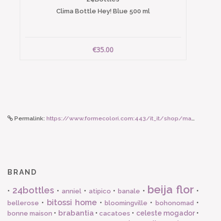
Clima Bottle Hey! Blue 500 ml
€35.00
Permalink:
https://www.formecolori.com:443/it_it/shop/maman_et_sophie/collane_e_girocolli/maman_et_sophie_girocollo_deco_catena/5535
BRAND
beija flor
24bottles
•
•
•
•
•
•
anniel
atipico
banale
bitossi home
•
•
•
•
bellerose
bloomingville
bohonomad
brabantia
•
•
•
celeste mogador
•
bonne maison
cacatoes