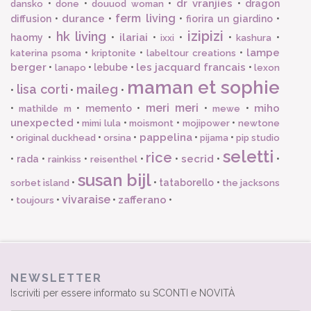
dr vranjies
•
•
•
•
dragon
dansko
done
douuod woman
ferm living
durance
diffusion
•
•
•
fiorira un giardino
•
izipizi
hk living
ilariai
haomy
•
•
•
•
•
•
ixxi
kashura
lampe
•
•
•
katerina psoma
kriptonite
labeltour creations
berger
les jacquard francais
•
•
lebube
•
•
lanapo
lexon
maman et sophie
lisa corti
maileg
•
•
•
meri meri
miho
•
•
memento
•
•
•
mathilde m
mewe
unexpected
•
•
•
•
mimi lula
moismont
mojipower
newtone
pappelina
•
•
•
•
•
original duckhead
orsina
pijama
pip studio
seletti
rice
secrid
•
rada
•
•
•
•
•
•
rainkiss
reisenthel
susan bijl
•
•
tataborello
•
sorbet island
the jacksons
vivaraise
zafferano
•
•
•
•
toujours
NEWSLETTER
Iscriviti per essere informato su SCONTI e NOVITÀ