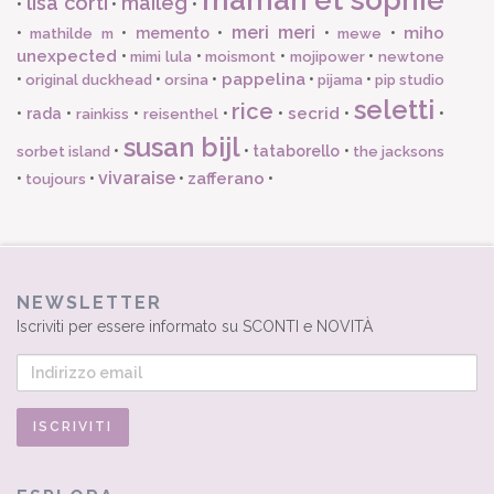
lisa corti
maileg
•
•
•
meri meri
miho
•
•
memento
•
•
•
mathilde m
mewe
unexpected
•
•
•
•
mimi lula
moismont
mojipower
newtone
pappelina
•
•
•
•
•
original duckhead
orsina
pijama
pip studio
seletti
rice
secrid
•
rada
•
•
•
•
•
•
rainkiss
reisenthel
susan bijl
•
•
tataborello
•
sorbet island
the jacksons
vivaraise
zafferano
•
•
•
•
toujours
NEWSLETTER
Iscriviti per essere informato su SCONTI e NOVITÀ