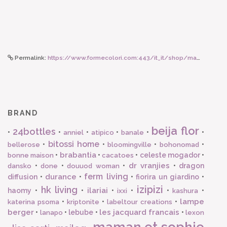
Permalink:
https://www.formecolori.com:443/it_it/shop/maman_et_sophie/orecchini__a_monachella/maman_et_sophie_orecchino_corto_coralli/5354
BRAND
beija flor
24bottles
•
•
•
•
•
•
anniel
atipico
banale
bitossi home
•
•
•
•
bellerose
bloomingville
bohonomad
brabantia
•
•
•
celeste mogador
•
bonne maison
cacatoes
dr vranjies
•
•
•
•
dragon
dansko
done
douuod woman
ferm living
durance
diffusion
•
•
•
fiorira un giardino
•
izipizi
hk living
ilariai
haomy
•
•
•
•
•
•
ixxi
kashura
lampe
•
•
•
katerina psoma
kriptonite
labeltour creations
berger
les jacquard francais
•
•
lebube
•
•
lanapo
lexon
maman et sophie