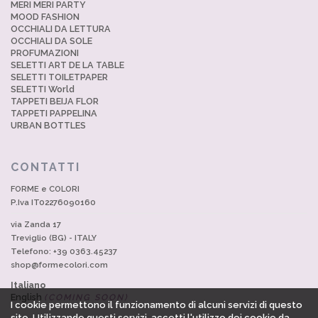
MERI MERI PARTY
MOOD FASHION
OCCHIALI DA LETTURA
OCCHIALI DA SOLE
PROFUMAZIONI
SELETTI ART DE LA TABLE
SELETTI TOILETPAPER
SELETTI World
TAPPETI BEIJA FLOR
TAPPETI PAPPELINA
URBAN BOTTLES
CONTATTI
FORME e COLORI
P.Iva IT02276090160
via Zanda 17
Treviglio (BG) - ITALY
Telefono: +39 0363.45237
shop@formecolori.com
Italiano
English
(COMING SOON)
I cookie permettono il funzionamento di alcuni servizi di questo
sito. Utilizzando questi servizi, accetti l'utilizzo dei cookie da