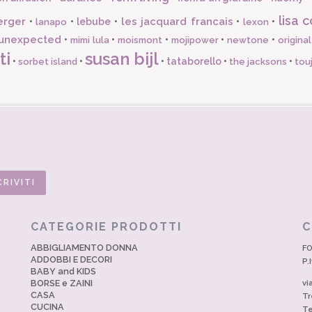
lisa c
erger
les jacquard francais
•
•
lebube
•
•
•
lanapo
lexon
unexpected
•
•
•
•
•
mimi lula
moismont
mojipower
newtone
origina
ti
susan bijl
•
•
•
tataborello
•
•
sorbet island
the jacksons
tou
CATEGORIE PRODOTTI
C
ABBIGLIAMENTO DONNA
FO
ADDOBBI E DECORI
P.
BABY and KIDS
BORSE e ZAINI
vi
CASA
Tr
CUCINA
Te