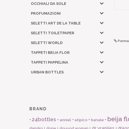
OCCHIALI DA SOLE
PROFUMAZIONI
SELETTI ART DE LA TABLE
SELETTI TOILETPAPER
Permal
SELETTI WORLD
TAPPETI BEIJA FLOR
TAPPETI PAPPELINA
URBAN BOTTLES
BRAND
beija fl
24bottles
•
•
•
•
•
anniel
atipico
banale
dr vranjies
•
•
•
•
drago
dansko
done
douuod woman