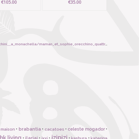
€105.00
€35.00
a_monachella/maman_et_sophie_orecchino_quattro_perle/5150
brabantia
•
•
•
celeste mogador
•
 maison
cacatoes
izipizi
hk living
ilariai
•
•
•
•
•
ixxi
kashura
katerina