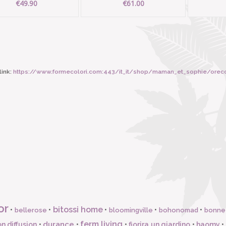
€49.90
€61.00
ink:
https://www.formecolori.com:443/it_it/shop/maman_et_sophie/orecchini__
or
bitossi home
•
•
•
•
•
bellerose
bloomingville
bohonomad
bonne
ferm living
durance
n diffusion
•
•
•
fiorira un giardino
•
haomy
•