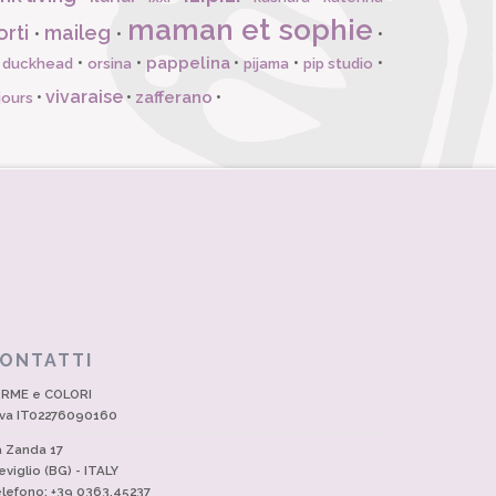
maman et sophie
orti
maileg
•
•
•
pappelina
•
•
•
•
•
l duckhead
orsina
pijama
pip studio
vivaraise
zafferano
•
•
•
jours
ONTATTI
RME e COLORI
Iva IT02276090160
a Zanda 17
eviglio (BG) - ITALY
lefono: +39 0363.45237