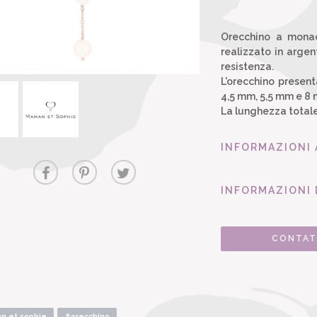
Orecchino a monac
realizzato in arge
resistenza.
L'orecchino present
4,5 mm, 5,5 mm e 8
La lunghezza totale
INFORMAZIONI
INFORMAZIONI 
CONTAT
 et sophie
#orecchino