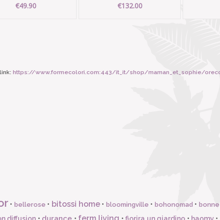
€49.90
€132.00
ink:
https://www.formecolori.com:443/it_it/shop/maman_et_sophie/orecchini_a_cerchio/m
or
bitossi home
•
•
•
•
•
bellerose
bloomingville
bohonomad
bonne
ferm living
durance
n diffusion
•
•
•
fiorira un giardino
•
haomy
•