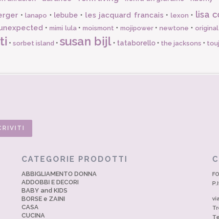
lisa c
erger
les jacquard francais
•
•
lebube
•
•
•
lanapo
lexon
unexpected
•
•
•
•
•
mimi lula
moismont
mojipower
newtone
origina
ti
susan bijl
•
•
•
tataborello
•
•
sorbet island
the jacksons
tou
CATEGORIE PRODOTTI
C
ABBIGLIAMENTO DONNA
FO
ADDOBBI E DECORI
P.
BABY and KIDS
BORSE e ZAINI
vi
CASA
Tr
CUCINA
Te