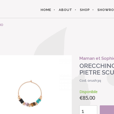
HOME
ABOUT
SHOP
SHOWR
IO
Maman et Sophi
ORECCHINO
PIETRE SC
Cod. orush3q
Disponibile
€
85.00