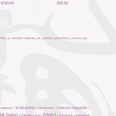
€105.00
€35.00
aman_et_sophie_orecchino_cerchio_grande_america_pietre_scure/5376
brabantia
•
•
•
celeste mogador
•
 maison
cacatoes
izipizi
hk living
ilariai
•
•
•
•
•
ixxi
kashura
katerina