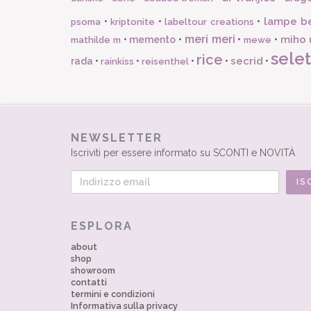
lampe b
•
•
•
psoma
kriptonite
labeltour creations
meri meri
miho 
•
memento
•
•
•
mathilde m
mewe
selet
rice
secrid
rada
•
•
•
•
•
rainkiss
reisenthel
NEWSLETTER
Iscriviti per essere informato su SCONTI e NOVITÀ
ESPLORA
about
shop
showroom
contatti
termini e condizioni
Informativa sulla privacy