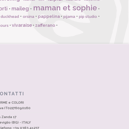
maman et sophie
orti
maileg
•
•
•
pappelina
•
•
•
•
•
l duckhead
orsina
pijama
pip studio
vivaraise
zafferano
•
•
•
jours
ONTATTI
RME e COLORI
Iva IT02276090160
a Zanda 17
eviglio (BG) - ITALY
lefono: +39 0363.45237