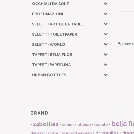
OCCHIALI DA SOLE
PROFUMAZIONI
SELETTI ART DE LA TABLE
SELETTI TOILETPAPER
Permal
SELETTI WORLD
TAPPETI BEIJA FLOR
TAPPETI PAPPELINA
URBAN BOTTLES
BRAND
beija fl
24bottles
•
•
•
•
•
anniel
atipico
banale
dr vranjies
•
•
•
•
drago
dansko
done
douuod woman