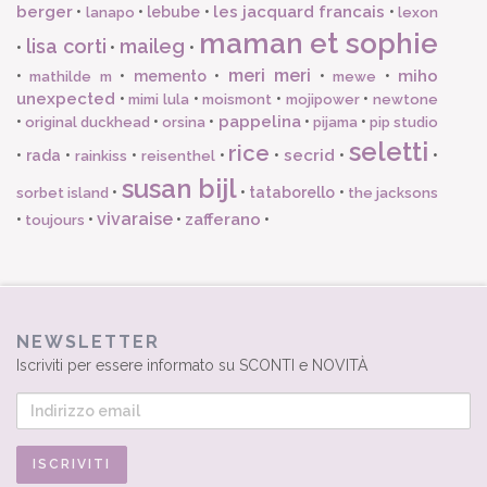
berger
les jacquard francais
•
•
lebube
•
•
lanapo
lexon
maman et sophie
lisa corti
maileg
•
•
•
meri meri
miho
•
•
memento
•
•
•
mathilde m
mewe
unexpected
•
•
•
•
mimi lula
moismont
mojipower
newtone
pappelina
•
•
•
•
•
original duckhead
orsina
pijama
pip studio
seletti
rice
secrid
•
rada
•
•
•
•
•
•
rainkiss
reisenthel
susan bijl
•
•
tataborello
•
sorbet island
the jacksons
vivaraise
zafferano
•
•
•
•
toujours
NEWSLETTER
Iscriviti per essere informato su SCONTI e NOVITÀ