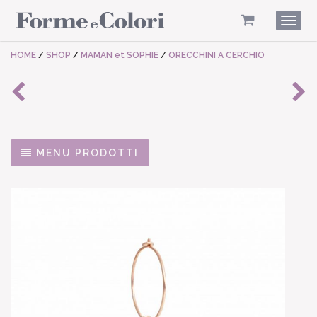
Togg
navig
HOME
/
SHOP
/
MAMAN et SOPHIE
/
ORECCHINI A CERCHIO
MENU PRODOTTI