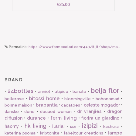
€35.00
Permalink:
https://www.formecolori.com:443/it_it/shop/maman_et_sophie/orecchini_a_cerchio/maman_et_sophie_orecchino_coachella_con_piuma_e_fiore_smaltato_bianco/3722
BRAND
beija flor
24bottles
•
•
•
•
•
•
anniel
atipico
banale
bitossi home
•
•
•
•
bellerose
bloomingville
bohonomad
brabantia
•
•
•
celeste mogador
•
bonne maison
cacatoes
dr vranjies
•
•
•
•
dragon
dansko
done
douuod woman
ferm living
durance
diffusion
•
•
•
fiorira un giardino
•
izipizi
hk living
ilariai
haomy
•
•
•
•
•
•
ixxi
kashura
lampe
•
•
•
katerina psoma
kriptonite
labeltour creations