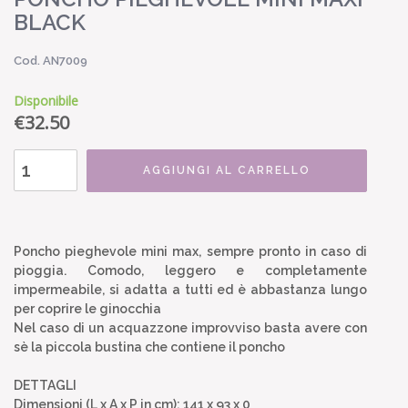
BLACK
Cod. AN7009
Disponibile
€
32.50
AGGIUNGI AL CARRELLO
Poncho pieghevole mini max, sempre pronto in caso di
pioggia. Comodo, leggero e completamente
impermeabile, si adatta a tutti ed è abbastanza lungo
per coprire le ginocchia
Nel caso di un acquazzone improvviso basta avere con
sè la piccola bustina che contiene il poncho
DETTAGLI
Dimensioni (L x A x P in cm): 141 x 93 x 0