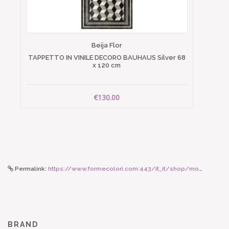
Beija Flor
TAPPETTO IN VINILE DECORO BAUHAUS Silver 68
x 120 cm
€130.00
Permalink:
https://www.formecolori.com:443/it_it/shop/mood__fashion/ombrelli/reisenthel_poncho_pieghevole_mini_maxi_black/4125
BRAND