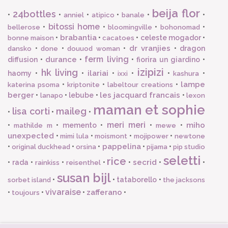
beija flor
24bottles
•
•
•
•
•
•
anniel
atipico
banale
bitossi home
•
•
•
•
bellerose
bloomingville
bohonomad
brabantia
•
•
•
celeste mogador
•
bonne maison
cacatoes
dr vranjies
•
•
•
•
dragon
dansko
done
douuod woman
ferm living
durance
diffusion
•
•
•
fiorira un giardino
•
izipizi
hk living
ilariai
haomy
•
•
•
•
•
•
ixxi
kashura
lampe
•
•
•
katerina psoma
kriptonite
labeltour creations
berger
les jacquard francais
•
•
lebube
•
•
lanapo
lexon
maman et sophie
lisa corti
maileg
•
•
•
meri meri
miho
•
•
memento
•
•
•
mathilde m
mewe
unexpected
•
•
•
•
mimi lula
moismont
mojipower
newtone
pappelina
•
•
•
•
•
original duckhead
orsina
pijama
pip studio
seletti
rice
secrid
•
rada
•
•
•
•
•
•
rainkiss
reisenthel
susan bijl
•
•
tataborello
•
sorbet island
the jacksons
vivaraise
zafferano
•
•
•
•
toujours