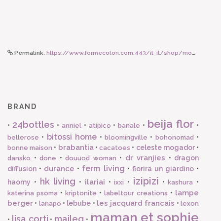
Permalink:
https://www.formecolori.com:443/it_it/shop/mood__fashion/portafogli/secrid_miniwallet_metallic_champagne_brown/4801
BRAND
beija flor
24bottles
•
•
•
•
•
•
anniel
atipico
banale
bitossi home
•
•
•
•
bellerose
bloomingville
bohonomad
brabantia
•
•
•
celeste mogador
•
bonne maison
cacatoes
dr vranjies
•
•
•
•
dragon
dansko
done
douuod woman
ferm living
durance
diffusion
•
•
•
fiorira un giardino
•
izipizi
hk living
ilariai
haomy
•
•
•
•
•
•
ixxi
kashura
lampe
•
•
•
katerina psoma
kriptonite
labeltour creations
berger
les jacquard francais
•
•
lebube
•
•
lanapo
lexon
maman et sophie
lisa corti
maileg
•
•
•