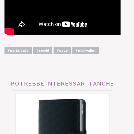
#portafoglio
#secrid
#pelle
#miniwallet
POTREBBE INTERESSARTI ANCHE