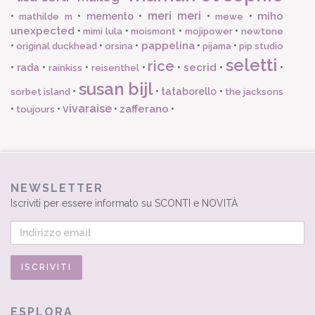
meri meri
miho
•
•
memento
•
•
•
mathilde m
mewe
unexpected
•
•
•
•
mimi lula
moismont
mojipower
newtone
pappelina
•
•
•
•
•
original duckhead
orsina
pijama
pip studio
seletti
rice
secrid
•
rada
•
•
•
•
•
•
rainkiss
reisenthel
susan bijl
•
•
tataborello
•
sorbet island
the jacksons
vivaraise
zafferano
•
•
•
•
toujours
NEWSLETTER
Iscriviti per essere informato su SCONTI e NOVITÀ
ESPLORA