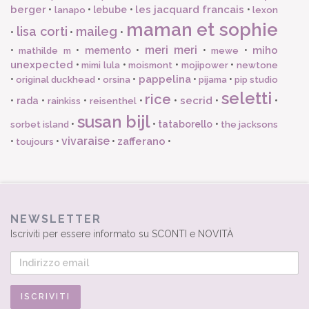
berger
les jacquard francais
•
•
lebube
•
•
lanapo
lexon
maman et sophie
lisa corti
maileg
•
•
•
meri meri
miho
•
•
memento
•
•
•
mathilde m
mewe
unexpected
•
•
•
•
mimi lula
moismont
mojipower
newtone
pappelina
•
•
•
•
•
original duckhead
orsina
pijama
pip studio
seletti
rice
secrid
•
rada
•
•
•
•
•
•
rainkiss
reisenthel
susan bijl
•
•
tataborello
•
sorbet island
the jacksons
vivaraise
zafferano
•
•
•
•
toujours
NEWSLETTER
Iscriviti per essere informato su SCONTI e NOVITÀ