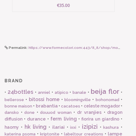
€35.00
Permalink:
https://www.formecolori.com:443/it_it/shop/mood__fashion/travel/banale_active_mask_maschera_lavabile_antibatterica_black/3848
BRAND
beija flor
24bottles
•
•
•
•
•
•
anniel
atipico
banale
bitossi home
•
•
•
•
bellerose
bloomingville
bohonomad
brabantia
•
•
•
celeste mogador
•
bonne maison
cacatoes
dr vranjies
•
•
•
•
dragon
dansko
done
douuod woman
ferm living
durance
diffusion
•
•
•
fiorira un giardino
•
izipizi
hk living
ilariai
haomy
•
•
•
•
•
•
ixxi
kashura
lampe
•
•
•
katerina psoma
kriptonite
labeltour creations