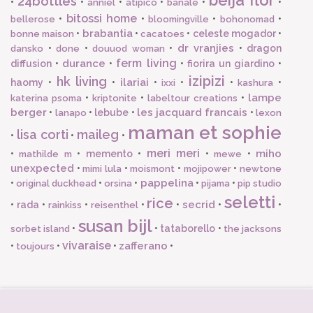
24bottles
•
•
•
•
•
•
anniel
atipico
banale
bitossi home
•
•
•
•
bellerose
bloomingville
bohonomad
brabantia
•
•
•
celeste mogador
•
bonne maison
cacatoes
dr vranjies
•
•
•
•
dragon
dansko
done
douuod woman
ferm living
durance
diffusion
•
•
•
fiorira un giardino
•
izipizi
hk living
ilariai
haomy
•
•
•
•
•
•
ixxi
kashura
lampe
•
•
•
katerina psoma
kriptonite
labeltour creations
berger
les jacquard francais
•
•
lebube
•
•
lanapo
lexon
maman et sophie
lisa corti
maileg
•
•
•
meri meri
miho
•
•
memento
•
•
•
mathilde m
mewe
unexpected
•
•
•
•
mimi lula
moismont
mojipower
newtone
pappelina
•
•
•
•
•
original duckhead
orsina
pijama
pip studio
seletti
rice
secrid
•
rada
•
•
•
•
•
•
rainkiss
reisenthel
susan bijl
•
•
tataborello
•
sorbet island
the jacksons
vivaraise
zafferano
•
•
•
•
toujours