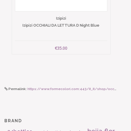
Izipizi
Izipizi OCCHIALI DA LETTURA D Night Blue
€35.00
Permalink:
https://www.formecolori.com:443/it_it/shop/occhiali_da_sole/5-10_anni_junior/izipizi_izipizi_occhiali_da_sole_junior_c_yellow_chrome/2923
BRAND
beija flor