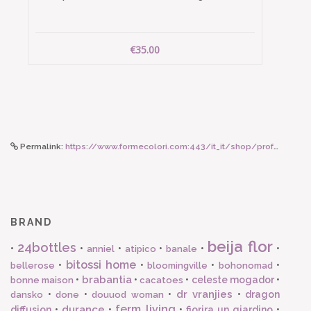
€35.00
Permalink:
https://www.formecolori.com:443/it_it/shop/profumazioni/dr._vranjies/dr_vranjies_ricarica_acqua_500_ml_con_bastoncini_bianchi/5096
BRAND
beija flor
24bottles
•
•
•
•
•
•
anniel
atipico
banale
bitossi home
•
•
•
•
bellerose
bloomingville
bohonomad
brabantia
•
•
•
celeste mogador
•
bonne maison
cacatoes
dr vranjies
•
•
•
•
dragon
dansko
done
douuod woman
ferm living
durance
diffusion
•
•
•
fiorira un giardino
•