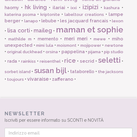
izipizi
hk living
ilariai
haomy
•
•
•
•
•
•
ixxi
kashura
lampe
•
•
•
katerina psoma
kriptonite
labeltour creations
berger
les jacquard francais
•
•
lebube
•
•
lanapo
lexon
maman et sophie
lisa corti
maileg
•
•
•
meri meri
miho
•
•
memento
•
•
•
mathilde m
mewe
unexpected
•
•
•
•
mimi lula
moismont
mojipower
newtone
pappelina
•
•
•
•
•
original duckhead
orsina
pijama
pip studio
seletti
rice
secrid
•
rada
•
•
•
•
•
•
rainkiss
reisenthel
susan bijl
•
•
tataborello
•
sorbet island
the jacksons
vivaraise
zafferano
•
•
•
•
toujours
NEWSLETTER
Iscriviti per essere informato su SCONTI e NOVITÀ