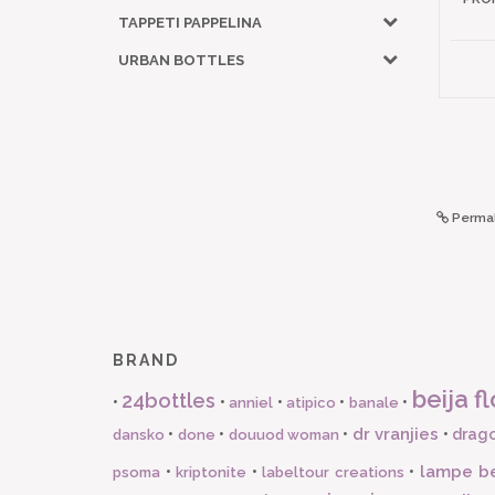
TAPPETI PAPPELINA
URBAN BOTTLES
Permal
BRAND
beija fl
24bottles
•
•
•
•
•
anniel
atipico
banale
dr vranjies
•
•
•
•
drago
dansko
done
douuod woman
lampe b
•
•
•
psoma
kriptonite
labeltour creations