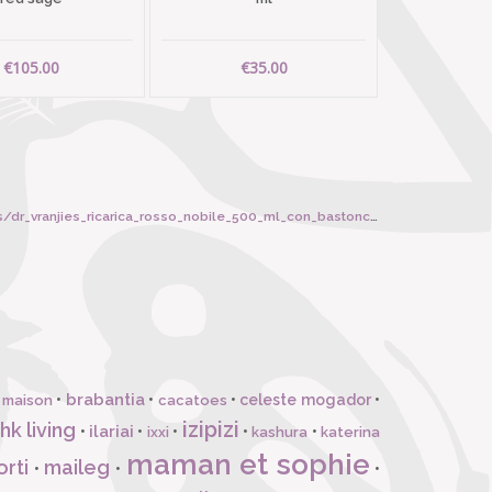
€105.00
€35.00
anjies_ricarica_rosso_nobile_500_ml_con_bastoncini_neri/4703
brabantia
•
•
•
celeste mogador
•
 maison
cacatoes
izipizi
hk living
ilariai
•
•
•
•
•
ixxi
kashura
katerina
maman et sophie
orti
maileg
•
•
•