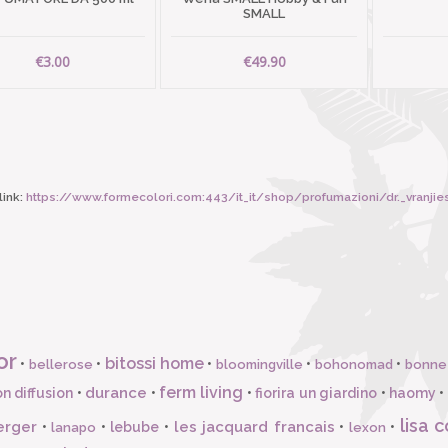
SMALL
€3.00
€49.90
ink:
https://www.formecolori.com:443/it_it/shop/profumazioni/dr._vranjies/dr_vr
or
bitossi home
•
•
•
•
•
bellerose
bloomingville
bohonomad
bonne
ferm living
durance
n diffusion
•
•
•
fiorira un giardino
•
haomy
•
lisa c
erger
les jacquard francais
•
•
lebube
•
•
•
lanapo
lexon