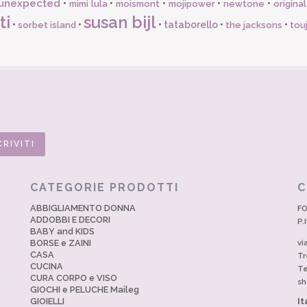
unexpected
•
•
•
•
•
mimi lula
moismont
mojipower
newtone
origina
ti
susan bijl
•
•
•
tataborello
•
•
sorbet island
the jacksons
tou
CATEGORIE PRODOTTI
C
ABBIGLIAMENTO DONNA
FO
ADDOBBI E DECORI
P.
BABY and KIDS
BORSE e ZAINI
vi
CASA
Tr
CUCINA
Te
CURA CORPO e VISO
sh
GIOCHI e PELUCHE Maileg
GIOIELLI
It