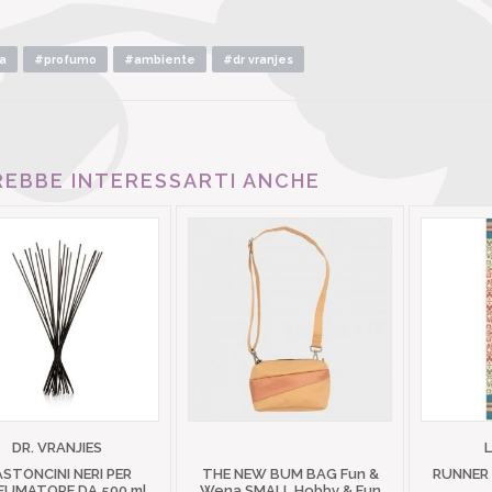
ca
#profumo
#ambiente
#dr vranjes
EBBE INTERESSARTI ANCHE
DR. VRANJIES
STONCINI NERI PER
THE NEW BUM BAG Fun &
RUNNER
FUMATORE DA 500 ml
Wena SMALL Hobby & Fun