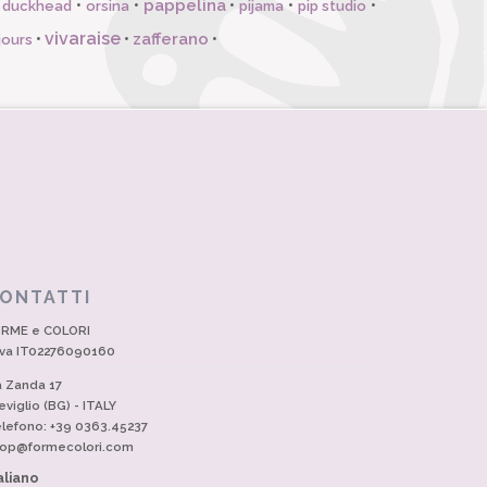
pappelina
•
•
•
•
•
l duckhead
orsina
pijama
pip studio
vivaraise
zafferano
•
•
•
jours
ONTATTI
RME e COLORI
Iva IT02276090160
a Zanda 17
eviglio (BG) - ITALY
lefono: +39 0363.45237
op@formecolori.com
aliano