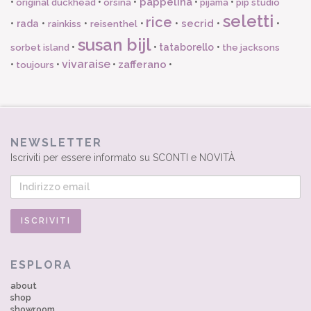
pappelina
•
•
•
•
•
original duckhead
orsina
pijama
pip studio
seletti
rice
secrid
•
rada
•
•
•
•
•
•
rainkiss
reisenthel
susan bijl
•
•
tataborello
•
sorbet island
the jacksons
vivaraise
zafferano
•
•
•
•
toujours
NEWSLETTER
Iscriviti per essere informato su SCONTI e NOVITÀ
ESPLORA
about
shop
showroom