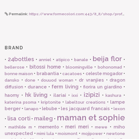
Permalink:
https://www.formecolori.com:443/it_it/shop/profumazioni/lampe_berger/lampe_berger_lampe_berger_cofanetto_lampada_clarity_givree/3696
BRAND
beija flor
24bottles
•
•
•
•
•
•
anniel
atipico
banale
bitossi home
•
•
•
•
bellerose
bloomingville
bohonomad
brabantia
•
•
•
celeste mogador
•
bonne maison
cacatoes
dr vranjies
•
•
•
•
dragon
dansko
done
douuod woman
ferm living
durance
diffusion
•
•
•
fiorira un giardino
•
izipizi
hk living
ilariai
haomy
•
•
•
•
•
•
ixxi
kashura
lampe
•
•
•
katerina psoma
kriptonite
labeltour creations
berger
les jacquard francais
•
•
lebube
•
•
lanapo
lexon
maman et sophie
lisa corti
maileg
•
•
•
meri meri
miho
•
•
memento
•
•
•
mathilde m
mewe
unexpected
•
•
•
•
mimi lula
moismont
mojipower
newtone