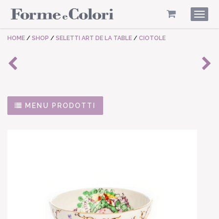
Togg
navig
HOME
/
SHOP
/
SELETTI ART DE LA TABLE
/
CIOTOLE
MENU PRODOTTI