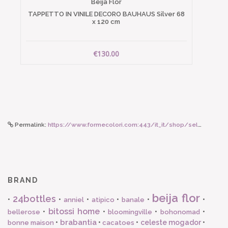
Beija Flor
TAPPETTO IN VINILE DECORO BAUHAUS Silver 68
x 120 cm
€130.00
Permalink:
https://www.formecolori.com:443/it_it/shop/seletti_art_de_la_table/ciotole/seletti_ciotola_per_frutta_hybrid_irene/5840
BRAND
beija flor
24bottles
•
•
•
•
•
•
anniel
atipico
banale
bitossi home
•
•
•
•
bellerose
bloomingville
bohonomad
brabantia
•
•
•
celeste mogador
•
bonne maison
cacatoes