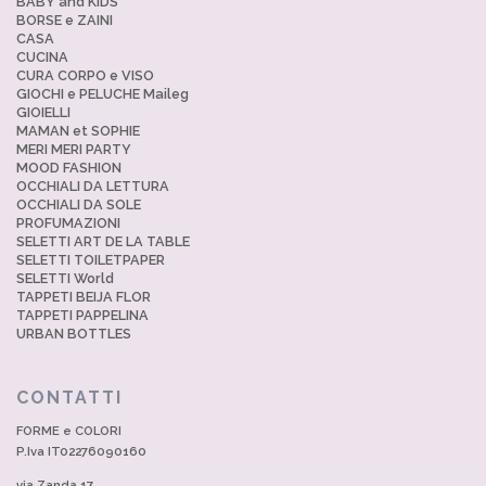
BABY and KIDS
BORSE e ZAINI
CASA
CUCINA
CURA CORPO e VISO
GIOCHI e PELUCHE Maileg
GIOIELLI
MAMAN et SOPHIE
MERI MERI PARTY
MOOD FASHION
OCCHIALI DA LETTURA
OCCHIALI DA SOLE
PROFUMAZIONI
SELETTI ART DE LA TABLE
SELETTI TOILETPAPER
SELETTI World
TAPPETI BEIJA FLOR
TAPPETI PAPPELINA
URBAN BOTTLES
CONTATTI
FORME e COLORI
P.Iva IT02276090160
via Zanda 17