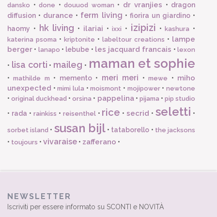
dr vranjies
•
•
•
•
dragon
dansko
done
douuod woman
ferm living
durance
diffusion
•
•
•
fiorira un giardino
•
izipizi
hk living
ilariai
haomy
•
•
•
•
•
•
ixxi
kashura
lampe
•
•
•
katerina psoma
kriptonite
labeltour creations
berger
les jacquard francais
•
•
lebube
•
•
lanapo
lexon
maman et sophie
lisa corti
maileg
•
•
•
meri meri
miho
•
•
memento
•
•
•
mathilde m
mewe
unexpected
•
•
•
•
mimi lula
moismont
mojipower
newtone
pappelina
•
•
•
•
•
original duckhead
orsina
pijama
pip studio
seletti
rice
secrid
•
rada
•
•
•
•
•
•
rainkiss
reisenthel
susan bijl
•
•
tataborello
•
sorbet island
the jacksons
vivaraise
zafferano
•
•
•
•
toujours
NEWSLETTER
Iscriviti per essere informato su SCONTI e NOVITÀ