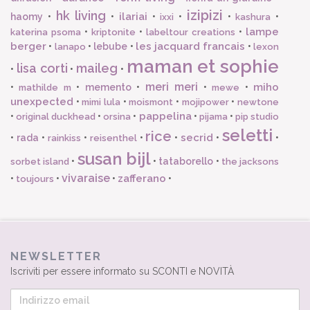
izipizi
hk living
ilariai
haomy
•
•
•
•
•
•
ixxi
kashura
lampe
•
•
•
katerina psoma
kriptonite
labeltour creations
berger
les jacquard francais
•
•
lebube
•
•
lanapo
lexon
maman et sophie
lisa corti
maileg
•
•
•
meri meri
miho
•
•
memento
•
•
•
mathilde m
mewe
unexpected
•
•
•
•
mimi lula
moismont
mojipower
newtone
pappelina
•
•
•
•
•
original duckhead
orsina
pijama
pip studio
seletti
rice
secrid
•
rada
•
•
•
•
•
•
rainkiss
reisenthel
susan bijl
•
•
tataborello
•
sorbet island
the jacksons
vivaraise
zafferano
•
•
•
•
toujours
NEWSLETTER
Iscriviti per essere informato su SCONTI e NOVITÀ