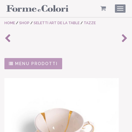
Togg
navig
HOME
/
SHOP
/
SELETTI ART DE LA TABLE
/
TAZZE
MENU PRODOTTI