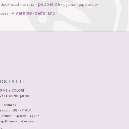
pappelina
•
•
•
•
•
l duckhead
orsina
pijama
pip studio
vivaraise
zafferano
•
•
•
jours
ONTATTI
RME e COLORI
Iva IT02276090160
a Zanda 17
eviglio (BG) - ITALY
lefono: +39 0363.45237
op@formecolori.com