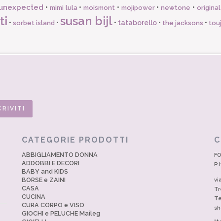
unexpected
•
•
•
•
•
mimi lula
moismont
mojipower
newtone
origina
ti
susan bijl
•
•
•
tataborello
•
•
sorbet island
the jacksons
tou
CATEGORIE PRODOTTI
C
ABBIGLIAMENTO DONNA
FO
ADDOBBI E DECORI
P.
BABY and KIDS
BORSE e ZAINI
vi
CASA
Tr
CUCINA
Te
CURA CORPO e VISO
sh
GIOCHI e PELUCHE Maileg