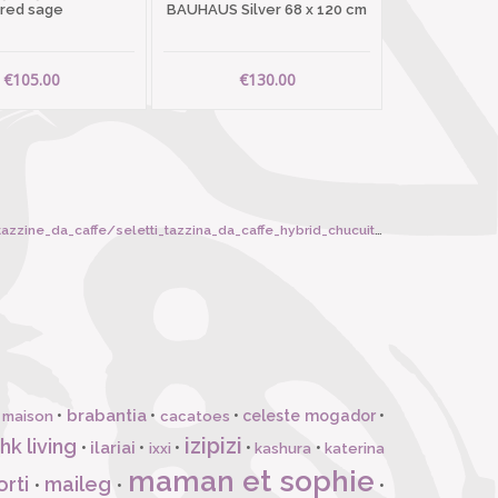
red sage
BAUHAUS Silver 68 x 120 cm
€105.00
€130.00
ine_da_caffe/seletti_tazzina_da_caffe_hybrid_chucuito/5615
brabantia
•
•
•
celeste mogador
•
 maison
cacatoes
izipizi
hk living
ilariai
•
•
•
•
•
ixxi
kashura
katerina
maman et sophie
orti
maileg
•
•
•