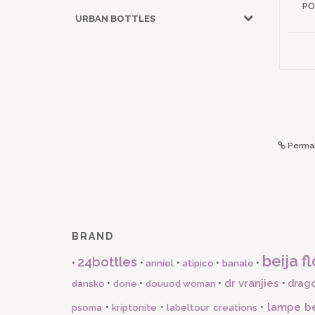
PO
URBAN BOTTLES
Permal
BRAND
beija fl
24bottles
•
•
•
•
•
anniel
atipico
banale
dr vranjies
•
•
•
•
drago
dansko
done
douuod woman
lampe b
•
•
•
psoma
kriptonite
labeltour creations