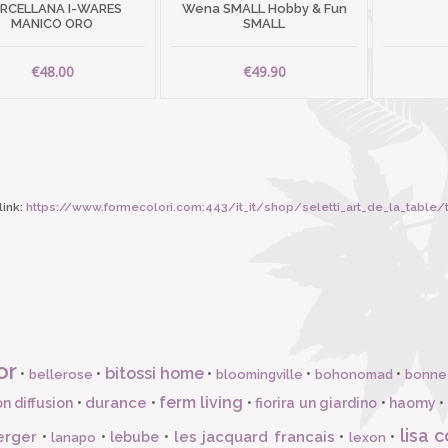
RCELLANA I-WARES
Wena SMALL Hobby & Fun
MANICO ORO
SMALL
€48.00
€49.90
ink:
https://www.formecolori.com:443/it_it/shop/seletti_art_de_la_table/tazz
or
bitossi home
•
•
•
•
•
bellerose
bloomingville
bohonomad
bonne
ferm living
durance
n diffusion
•
•
•
fiorira un giardino
•
haomy
•
lisa c
erger
les jacquard francais
•
•
lebube
•
•
•
lanapo
lexon