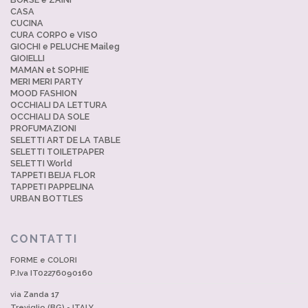
CASA
CUCINA
CURA CORPO e VISO
GIOCHI e PELUCHE Maileg
GIOIELLI
MAMAN et SOPHIE
MERI MERI PARTY
MOOD FASHION
OCCHIALI DA LETTURA
OCCHIALI DA SOLE
PROFUMAZIONI
SELETTI ART DE LA TABLE
SELETTI TOILETPAPER
SELETTI World
TAPPETI BEIJA FLOR
TAPPETI PAPPELINA
URBAN BOTTLES
CONTATTI
FORME e COLORI
P.Iva IT02276090160
via Zanda 17
Treviglio (BG) - ITALY