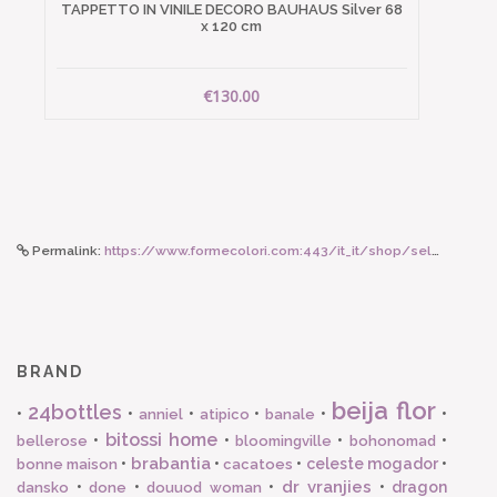
TAPPETTO IN VINILE DECORO BAUHAUS Silver 68
x 120 cm
€130.00
Permalink:
https://www.formecolori.com:443/it_it/shop/seletti_art_de_la_table/tazzine_da_caffe/seletti_tazzina_da_caffe_hybrid_leonia/5611
BRAND
beija flor
24bottles
•
•
•
•
•
•
anniel
atipico
banale
bitossi home
•
•
•
•
bellerose
bloomingville
bohonomad
brabantia
•
•
•
celeste mogador
•
bonne maison
cacatoes
dr vranjies
•
•
•
•
dragon
dansko
done
douuod woman