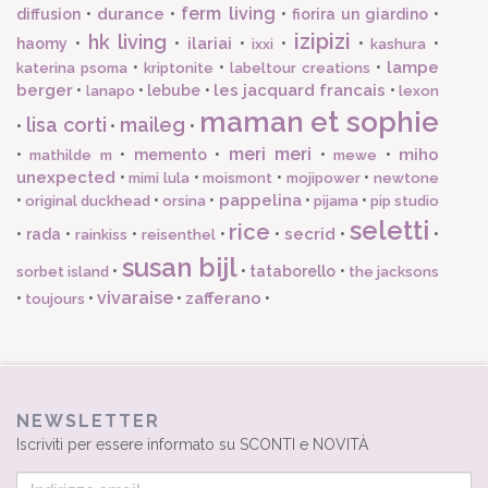
ferm living
durance
diffusion
•
•
•
fiorira un giardino
•
izipizi
hk living
ilariai
haomy
•
•
•
•
•
•
ixxi
kashura
lampe
•
•
•
katerina psoma
kriptonite
labeltour creations
berger
les jacquard francais
•
•
lebube
•
•
lanapo
lexon
maman et sophie
lisa corti
maileg
•
•
•
meri meri
miho
•
•
memento
•
•
•
mathilde m
mewe
unexpected
•
•
•
•
mimi lula
moismont
mojipower
newtone
pappelina
•
•
•
•
•
original duckhead
orsina
pijama
pip studio
seletti
rice
secrid
•
rada
•
•
•
•
•
•
rainkiss
reisenthel
susan bijl
•
•
tataborello
•
sorbet island
the jacksons
vivaraise
zafferano
•
•
•
•
toujours
NEWSLETTER
Iscriviti per essere informato su SCONTI e NOVITÀ