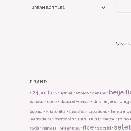
URBAN BOTTLES
Permal
BRAND
beija fl
24bottles
•
•
•
•
•
anniel
atipico
banale
dr vranjies
•
•
•
•
drago
dansko
done
douuod woman
lampe b
•
•
•
psoma
kriptonite
labeltour creations
meri meri
miho 
•
memento
•
•
•
mathilde m
mewe
selet
rice
secrid
rada
•
•
•
•
•
rainkiss
reisenthel