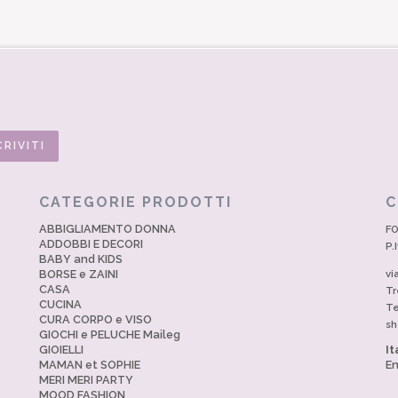
CATEGORIE PRODOTTI
C
ABBIGLIAMENTO DONNA
FO
ADDOBBI E DECORI
P.
BABY and KIDS
BORSE e ZAINI
vi
CASA
Tr
CUCINA
Te
CURA CORPO e VISO
sh
GIOCHI e PELUCHE Maileg
GIOIELLI
It
MAMAN et SOPHIE
En
MERI MERI PARTY
MOOD FASHION