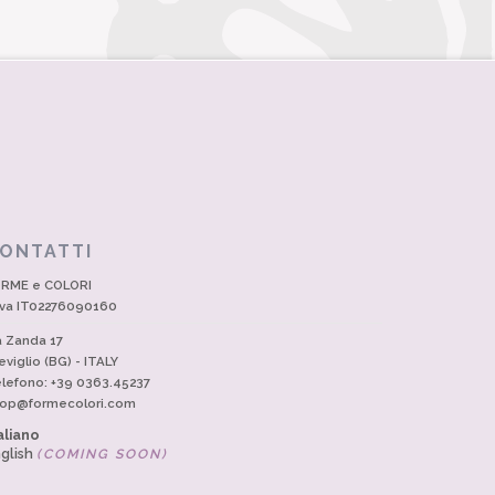
ONTATTI
RME e COLORI
Iva IT02276090160
a Zanda 17
eviglio (BG) - ITALY
lefono: +39 0363.45237
op@formecolori.com
aliano
glish
(COMING SOON)