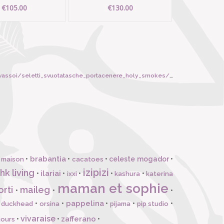
€105.00
€130.00
assoi/seletti_svuotatasche_portacenere_holy_smokes/5825
brabantia
•
•
•
celeste mogador
•
 maison
cacatoes
izipizi
hk living
ilariai
•
•
•
•
•
ixxi
kashura
katerina
maman et sophie
orti
maileg
•
•
•
pappelina
•
•
•
•
•
l duckhead
orsina
pijama
pip studio
vivaraise
zafferano
•
•
•
jours