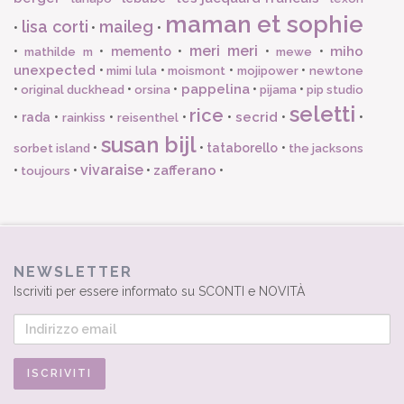
maman et sophie
lisa corti
maileg
•
•
•
meri meri
miho
•
•
memento
•
•
•
mathilde m
mewe
unexpected
•
•
•
•
mimi lula
moismont
mojipower
newtone
pappelina
•
•
•
•
•
original duckhead
orsina
pijama
pip studio
seletti
rice
secrid
•
rada
•
•
•
•
•
•
rainkiss
reisenthel
susan bijl
•
•
tataborello
•
sorbet island
the jacksons
vivaraise
zafferano
•
•
•
•
toujours
NEWSLETTER
Iscriviti per essere informato su SCONTI e NOVITÀ