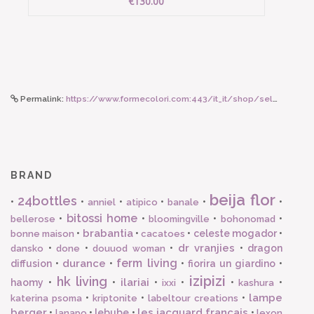
€130.00
Permalink:
https://www.formecolori.com:443/it_it/shop/seletti_toiletpaper/astucci_e_beauty/seletti_custodia_per_computer_13_rossetti_rosa/5200
BRAND
beija flor
24bottles
•
•
•
•
•
•
anniel
atipico
banale
bitossi home
•
•
•
•
bellerose
bloomingville
bohonomad
brabantia
•
•
•
celeste mogador
•
bonne maison
cacatoes
dr vranjies
•
•
•
•
dragon
dansko
done
douuod woman
ferm living
durance
diffusion
•
•
•
fiorira un giardino
•
izipizi
hk living
ilariai
haomy
•
•
•
•
•
•
ixxi
kashura
lampe
•
•
•
katerina psoma
kriptonite
labeltour creations
berger
les jacquard francais
•
•
lebube
•
•
lanapo
lexon