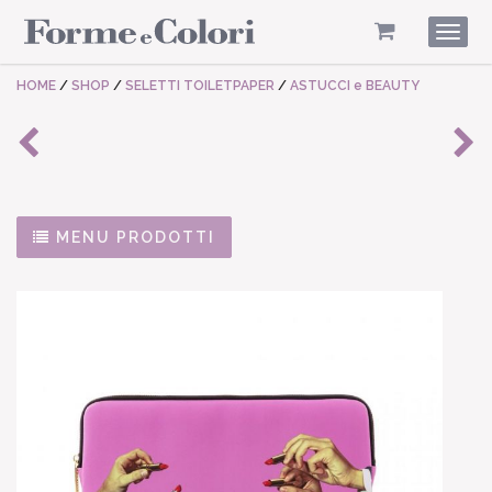
Togg
navig
HOME
/
SHOP
/
SELETTI TOILETPAPER
/
ASTUCCI e BEAUTY
MENU PRODOTTI