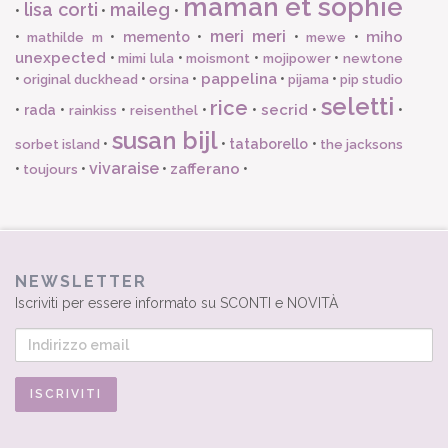
maman et sophie
lisa corti
maileg
•
•
•
meri meri
miho
•
•
memento
•
•
•
mathilde m
mewe
unexpected
•
•
•
•
mimi lula
moismont
mojipower
newtone
pappelina
•
•
•
•
•
original duckhead
orsina
pijama
pip studio
seletti
rice
secrid
•
rada
•
•
•
•
•
•
rainkiss
reisenthel
susan bijl
•
•
tataborello
•
sorbet island
the jacksons
vivaraise
zafferano
•
•
•
•
toujours
NEWSLETTER
Iscriviti per essere informato su SCONTI e NOVITÀ