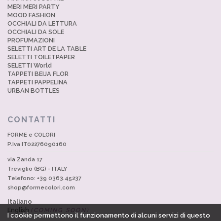
MERI MERI PARTY
MOOD FASHION
OCCHIALI DA LETTURA
OCCHIALI DA SOLE
PROFUMAZIONI
SELETTI ART DE LA TABLE
SELETTI TOILETPAPER
SELETTI World
TAPPETI BEIJA FLOR
TAPPETI PAPPELINA
URBAN BOTTLES
CONTATTI
FORME e COLORI
P.Iva IT02276090160
via Zanda 17
Treviglio (BG) - ITALY
Telefono: +39 0363.45237
shop@formecolori.com
Italiano
English
(COMING SOON)
I cookie permettono il funzionamento di alcuni servizi di questo