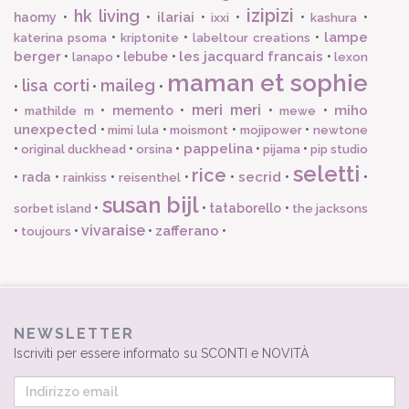
izipizi
hk living
ilariai
haomy
•
•
•
•
•
•
ixxi
kashura
lampe
•
•
•
katerina psoma
kriptonite
labeltour creations
berger
les jacquard francais
•
•
lebube
•
•
lanapo
lexon
maman et sophie
lisa corti
maileg
•
•
•
meri meri
miho
•
•
memento
•
•
•
mathilde m
mewe
unexpected
•
•
•
•
mimi lula
moismont
mojipower
newtone
pappelina
•
•
•
•
•
original duckhead
orsina
pijama
pip studio
seletti
rice
secrid
•
rada
•
•
•
•
•
•
rainkiss
reisenthel
susan bijl
•
•
tataborello
•
sorbet island
the jacksons
vivaraise
zafferano
•
•
•
•
toujours
NEWSLETTER
Iscriviti per essere informato su SCONTI e NOVITÀ