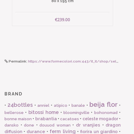
80 x 195 cm
€239.00
Permalink:
https://www.formecolori.com:443/it_it/shop/seletti_world/carpet/seletti_burnt_carpet_freedom_80_x_120_cm/5578
BRAND
beija flor
24bottles
•
•
•
•
•
•
anniel
atipico
banale
bitossi home
•
•
•
•
bellerose
bloomingville
bohonomad
brabantia
•
•
•
celeste mogador
•
bonne maison
cacatoes
dr vranjies
•
•
•
•
dragon
dansko
done
douuod woman
ferm living
durance
diffusion
•
•
•
fiorira un giardino
•