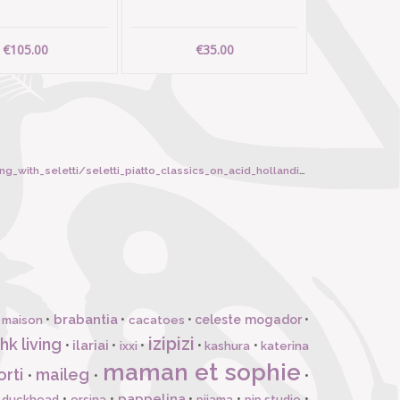
€105.00
€35.00
eletti/seletti_piatto_classics_on_acid_hollandia_flowers/5829
brabantia
•
•
•
celeste mogador
•
 maison
cacatoes
izipizi
hk living
ilariai
•
•
•
•
•
ixxi
kashura
katerina
maman et sophie
orti
maileg
•
•
•
pappelina
•
•
•
•
•
l duckhead
orsina
pijama
pip studio