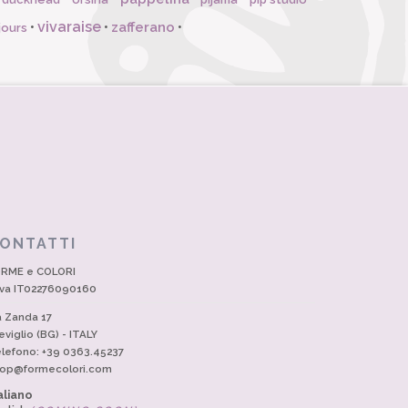
vivaraise
zafferano
•
•
•
jours
ONTATTI
RME e COLORI
Iva IT02276090160
a Zanda 17
eviglio (BG) - ITALY
lefono: +39 0363.45237
op@formecolori.com
aliano