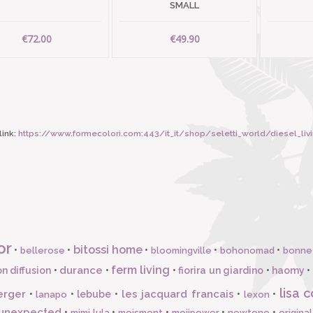
SMALL
€72.00
€49.90
ink:
https://www.formecolori.com:443/it_it/shop/seletti_world/diesel_living_with_s
or
bitossi home
•
•
•
•
•
bellerose
bloomingville
bohonomad
bonne
ferm living
durance
n diffusion
•
•
•
fiorira un giardino
•
haomy
•
lisa c
erger
les jacquard francais
•
•
lebube
•
•
•
lanapo
lexon
unexpected
•
•
•
•
•
mimi lula
moismont
mojipower
newtone
origina