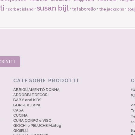
ti
susan bijl
•
•
•
tataborello
•
•
sorbet island
the jacksons
tou
CATEGORIE PRODOTTI
C
ABBIGLIAMENTO DONNA
FO
ADDOBBI E DECORI
P.
BABY and KIDS
BORSE e ZAINI
vi
CASA
Tr
CUCINA
Te
CURA CORPO e VISO
sh
GIOCHI e PELUCHE Maileg
GIOIELLI
It