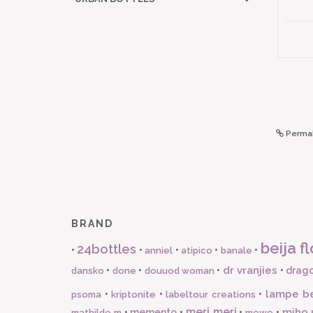
Permal
BRAND
beija fl
24bottles
•
•
•
•
•
anniel
atipico
banale
dr vranjies
•
•
•
•
drago
dansko
done
douuod woman
lampe b
•
•
•
psoma
kriptonite
labeltour creations
meri meri
miho 
•
memento
•
•
•
mathilde m
mewe