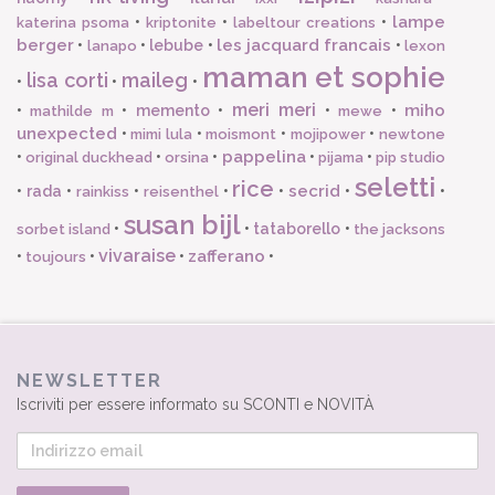
lampe
•
•
•
katerina psoma
kriptonite
labeltour creations
berger
les jacquard francais
•
•
lebube
•
•
lanapo
lexon
maman et sophie
lisa corti
maileg
•
•
•
meri meri
miho
•
•
memento
•
•
•
mathilde m
mewe
unexpected
•
•
•
•
mimi lula
moismont
mojipower
newtone
pappelina
•
•
•
•
•
original duckhead
orsina
pijama
pip studio
seletti
rice
secrid
•
rada
•
•
•
•
•
•
rainkiss
reisenthel
susan bijl
•
•
tataborello
•
sorbet island
the jacksons
vivaraise
zafferano
•
•
•
•
toujours
NEWSLETTER
Iscriviti per essere informato su SCONTI e NOVITÀ