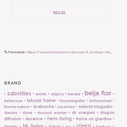
€62.00
Permalink:
https://www.formecolori.com:443/it_it/shop/seletti_world/diesel_living_with_seletti/seletti_piatto_classics_on_acid_maastricht_shipspanish_yellow/5827
BRAND
beija flor
24bottles
•
•
•
•
•
•
anniel
atipico
banale
bitossi home
•
•
•
•
bellerose
bloomingville
bohonomad
brabantia
•
•
•
celeste mogador
•
bonne maison
cacatoes
dr vranjies
•
•
•
•
dragon
dansko
done
douuod woman
ferm living
durance
diffusion
•
•
•
fiorira un giardino
•
izipizi
hk living
ilariai
haomy
•
•
•
•
•
•
ixxi
kashura