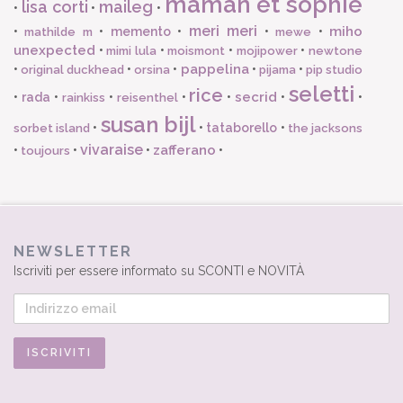
maman et sophie
lisa corti
maileg
•
•
•
meri meri
miho
•
•
memento
•
•
•
mathilde m
mewe
unexpected
•
•
•
•
mimi lula
moismont
mojipower
newtone
pappelina
•
•
•
•
•
original duckhead
orsina
pijama
pip studio
seletti
rice
secrid
•
rada
•
•
•
•
•
•
rainkiss
reisenthel
susan bijl
•
•
tataborello
•
sorbet island
the jacksons
vivaraise
zafferano
•
•
•
•
toujours
NEWSLETTER
Iscriviti per essere informato su SCONTI e NOVITÀ