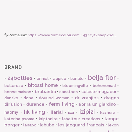
Permalink:
https://www.formecolori.com:443/it_it/shop/seletti_world/letters/seletti_lettera_luminosa_da_parete_neon_art_lettera_g/1348
BRAND
beija flor
24bottles
•
•
•
•
•
•
anniel
atipico
banale
bitossi home
•
•
•
•
bellerose
bloomingville
bohonomad
brabantia
•
•
•
celeste mogador
•
bonne maison
cacatoes
dr vranjies
•
•
•
•
dragon
dansko
done
douuod woman
ferm living
durance
diffusion
•
•
•
fiorira un giardino
•
izipizi
hk living
ilariai
haomy
•
•
•
•
•
•
ixxi
kashura
lampe
•
•
•
katerina psoma
kriptonite
labeltour creations
berger
les jacquard francais
•
•
lebube
•
•
lanapo
lexon