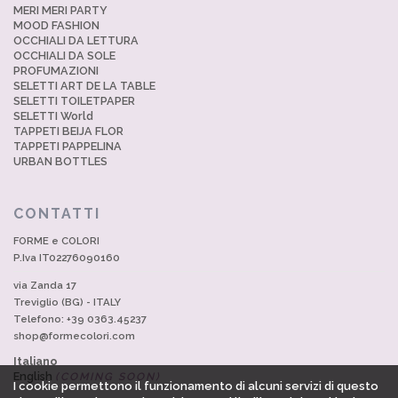
MERI MERI PARTY
MOOD FASHION
OCCHIALI DA LETTURA
OCCHIALI DA SOLE
PROFUMAZIONI
SELETTI ART DE LA TABLE
SELETTI TOILETPAPER
SELETTI World
TAPPETI BEIJA FLOR
TAPPETI PAPPELINA
URBAN BOTTLES
CONTATTI
FORME e COLORI
P.Iva IT02276090160
via Zanda 17
Treviglio (BG) - ITALY
Telefono: +39 0363.45237
shop@formecolori.com
Italiano
English
(COMING SOON)
I cookie permettono il funzionamento di alcuni servizi di questo