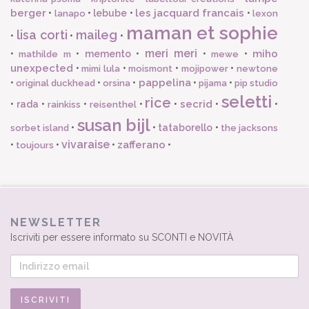
berger
les jacquard francais
•
•
lebube
•
•
lanapo
lexon
maman et sophie
lisa corti
maileg
•
•
•
meri meri
miho
•
•
memento
•
•
•
mathilde m
mewe
unexpected
•
•
•
•
mimi lula
moismont
mojipower
newtone
pappelina
•
•
•
•
•
original duckhead
orsina
pijama
pip studio
seletti
rice
secrid
•
rada
•
•
•
•
•
•
rainkiss
reisenthel
susan bijl
•
•
tataborello
•
sorbet island
the jacksons
vivaraise
zafferano
•
•
•
•
toujours
NEWSLETTER
Iscriviti per essere informato su SCONTI e NOVITÀ