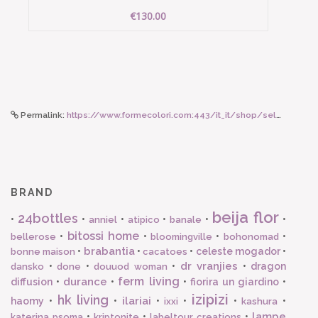
€130.00
Permalink:
https://www.formecolori.com:443/it_it/shop/seletti_world/lighting/seletti_lampada_in_porcellana_with_me/5498
BRAND
beija flor
24bottles
•
•
•
•
•
•
anniel
atipico
banale
bitossi home
•
•
•
•
bellerose
bloomingville
bohonomad
brabantia
•
•
•
celeste mogador
•
bonne maison
cacatoes
dr vranjies
•
•
•
•
dragon
dansko
done
douuod woman
ferm living
durance
diffusion
•
•
•
fiorira un giardino
•
izipizi
hk living
ilariai
haomy
•
•
•
•
•
•
ixxi
kashura
lampe
•
•
•
katerina psoma
kriptonite
labeltour creations