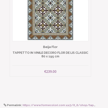
Beija Flor
TAPPETTO IN VINILE DECORO FLOR DE LIS CLASSIC
80 x 195 cm
€239.00
Permalink:
https://www.formecolori.com:443/it_it/shop/tappeti_beija_flor/armenian/beija_flor_tappetto_in_vinile_decoro_armenian_eclectic_120_x_195_cm/5086