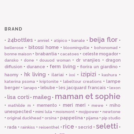
BRAND
beija flor
24bottles
•
•
•
•
•
•
anniel
atipico
banale
bitossi home
•
•
•
•
bellerose
bloomingville
bohonomad
brabantia
•
•
•
celeste mogador
•
bonne maison
cacatoes
dr vranjies
•
•
•
•
dragon
dansko
done
douuod woman
ferm living
durance
diffusion
•
•
•
fiorira un giardino
•
izipizi
hk living
ilariai
haomy
•
•
•
•
•
•
ixxi
kashura
lampe
•
•
•
katerina psoma
kriptonite
labeltour creations
berger
les jacquard francais
•
•
lebube
•
•
lanapo
lexon
maman et sophie
lisa corti
maileg
•
•
•
meri meri
miho
•
•
memento
•
•
•
mathilde m
mewe
unexpected
•
•
•
•
mimi lula
moismont
mojipower
newtone
pappelina
•
•
•
•
•
original duckhead
orsina
pijama
pip studio
seletti
rice
secrid
•
rada
•
•
•
•
•
•
rainkiss
reisenthel