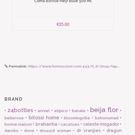
Clima Bottle Hey! Blue 500 ml
€35.00
Permalink:
https://www.formecolori.com:443/it_it/shop/tappeti_beija_flor/eclectic/beija_flor_beija_flor_tappetto_in_vinile_eclectic_e4_50_x_120_cm/2312
BRAND
beija flor
24bottles
•
•
•
•
•
•
anniel
atipico
banale
bitossi home
•
•
•
•
bellerose
bloomingville
bohonomad
brabantia
•
•
•
celeste mogador
•
bonne maison
cacatoes
dr vranjies
•
•
•
•
dragon
dansko
done
douuod woman