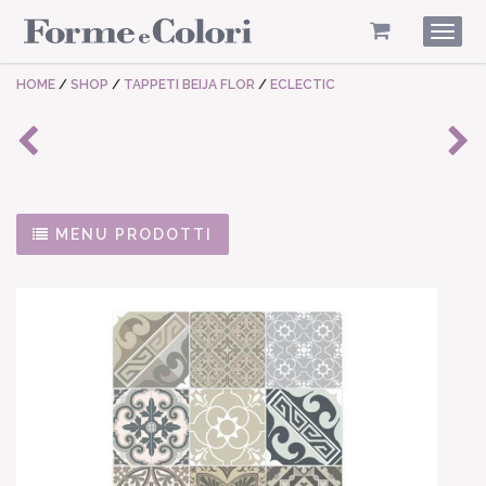
Togg
navig
HOME
/
SHOP
/
TAPPETI BEIJA FLOR
/
ECLECTIC
MENU PRODOTTI