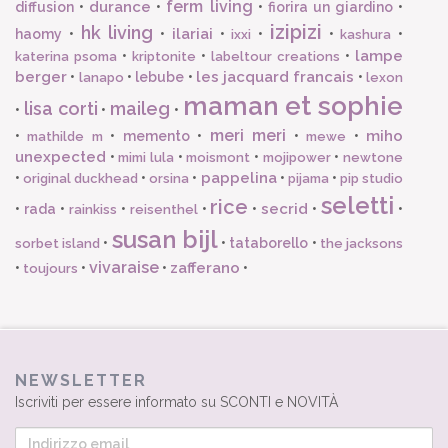
ferm living
durance
diffusion
•
•
•
fiorira un giardino
•
izipizi
hk living
ilariai
haomy
•
•
•
•
•
•
ixxi
kashura
lampe
•
•
•
katerina psoma
kriptonite
labeltour creations
berger
les jacquard francais
•
•
lebube
•
•
lanapo
lexon
maman et sophie
lisa corti
maileg
•
•
•
meri meri
miho
•
•
memento
•
•
•
mathilde m
mewe
unexpected
•
•
•
•
mimi lula
moismont
mojipower
newtone
pappelina
•
•
•
•
•
original duckhead
orsina
pijama
pip studio
seletti
rice
secrid
•
rada
•
•
•
•
•
•
rainkiss
reisenthel
susan bijl
•
•
tataborello
•
sorbet island
the jacksons
vivaraise
zafferano
•
•
•
•
toujours
NEWSLETTER
Iscriviti per essere informato su SCONTI e NOVITÀ