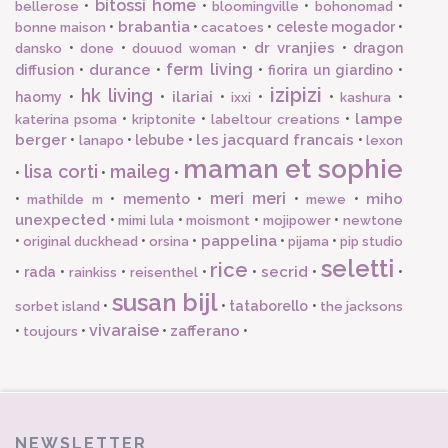
bitossi home
•
•
•
•
bellerose
bloomingville
bohonomad
brabantia
•
•
•
celeste mogador
•
bonne maison
cacatoes
dr vranjies
•
•
•
•
dragon
dansko
done
douuod woman
ferm living
durance
diffusion
•
•
•
fiorira un giardino
•
izipizi
hk living
ilariai
haomy
•
•
•
•
•
•
ixxi
kashura
lampe
•
•
•
katerina psoma
kriptonite
labeltour creations
berger
les jacquard francais
•
•
lebube
•
•
lanapo
lexon
maman et sophie
lisa corti
maileg
•
•
•
meri meri
miho
•
•
memento
•
•
•
mathilde m
mewe
unexpected
•
•
•
•
mimi lula
moismont
mojipower
newtone
pappelina
•
•
•
•
•
original duckhead
orsina
pijama
pip studio
seletti
rice
secrid
•
rada
•
•
•
•
•
•
rainkiss
reisenthel
susan bijl
•
•
tataborello
•
sorbet island
the jacksons
vivaraise
zafferano
•
•
•
•
toujours
NEWSLETTER