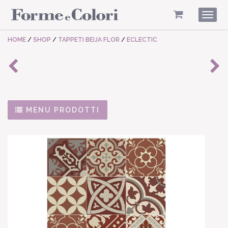
Togg
navig
HOME
/
SHOP
/
TAPPETI BEIJA FLOR
/
ECLECTIC
MENU PRODOTTI