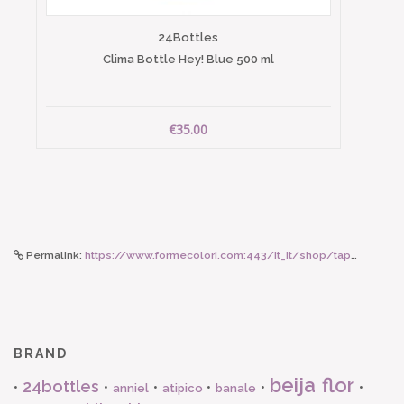
24Bottles
Clima Bottle Hey! Blue 500 ml
€35.00
Permalink:
https://www.formecolori.com:443/it_it/shop/tappeti_beija_flor/eclectic/beija_flor_tappetto_in_vinile_decoro_eclectic_bordeaux_50_x_120_cm/1851
BRAND
beija flor
24bottles
•
•
•
•
•
•
anniel
atipico
banale