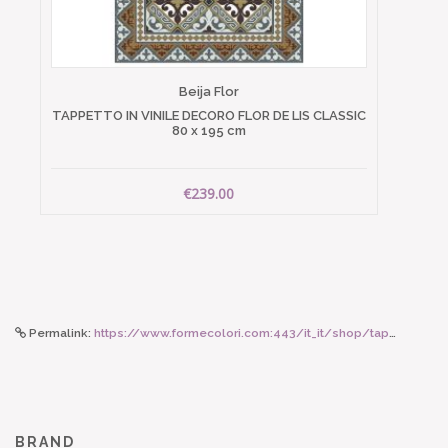
Beija Flor
TAPPETTO IN VINILE DECORO FLOR DE LIS CLASSIC
80 x 195 cm
€239.00
Permalink:
https://www.formecolori.com:443/it_it/shop/tappeti_pappelina/belle/pappelina_pappelina_tappeto_belle_warm_grey_60_x_125_cm/2909
BRAND