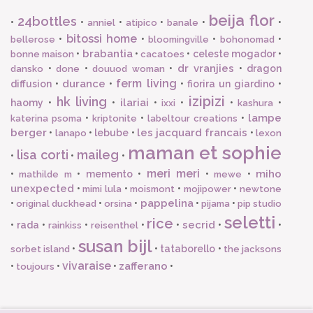
beija flor
24bottles
•
•
•
•
•
•
anniel
atipico
banale
bitossi home
•
•
•
•
bellerose
bloomingville
bohonomad
brabantia
•
•
•
celeste mogador
•
bonne maison
cacatoes
dr vranjies
•
•
•
•
dragon
dansko
done
douuod woman
ferm living
durance
diffusion
•
•
•
fiorira un giardino
•
izipizi
hk living
ilariai
haomy
•
•
•
•
•
•
ixxi
kashura
lampe
•
•
•
katerina psoma
kriptonite
labeltour creations
berger
les jacquard francais
•
•
lebube
•
•
lanapo
lexon
maman et sophie
lisa corti
maileg
•
•
•
meri meri
miho
•
•
memento
•
•
•
mathilde m
mewe
unexpected
•
•
•
•
mimi lula
moismont
mojipower
newtone
pappelina
•
•
•
•
•
original duckhead
orsina
pijama
pip studio
seletti
rice
secrid
•
rada
•
•
•
•
•
•
rainkiss
reisenthel
susan bijl
•
•
tataborello
•
sorbet island
the jacksons
vivaraise
zafferano
•
•
•
•
toujours