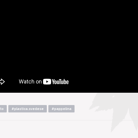
to
#plastica.svedese
#pappelina