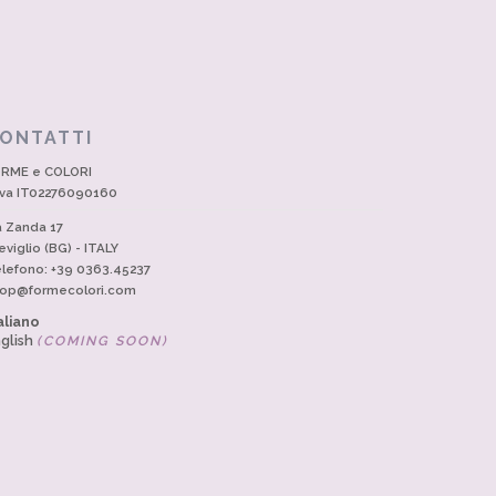
ONTATTI
RME e COLORI
Iva IT02276090160
a Zanda 17
eviglio (BG) - ITALY
lefono: +39 0363.45237
op@formecolori.com
aliano
glish
(COMING SOON)