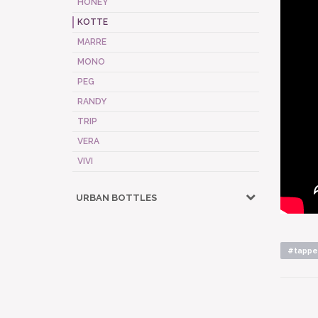
HONEY
KOTTE
MARRE
MONO
PEG
RANDY
TRIP
VERA
VIVI
URBAN BOTTLES
#tappe