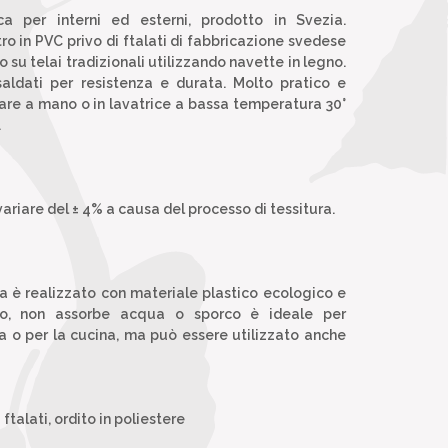
ca per interni ed esterni, prodotto in Svezia.
ro in PVC privo di ftalati di fabbricazione svedese
to su telai tradizionali utilizzando navette in legno.
 saldati per resistenza e durata. Molto pratico e
avare a mano o in lavatrice a bassa temperatura 30°
.
ariare del ± 4% a causa del processo di tessitura.
a è realizzato con materiale plastico ecologico e
no, non assorbe acqua o sporco è ideale per
sa o per la cucina, ma può essere utilizzato anche
ftalati, ordito in poliestere