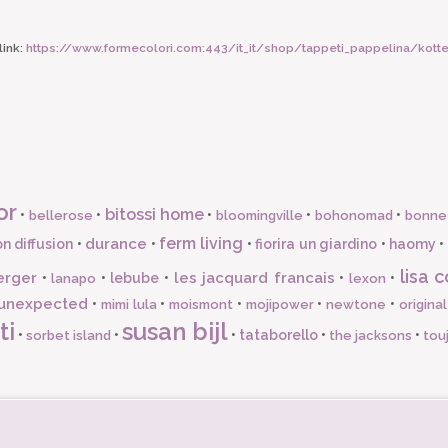
ink:
https://www.formecolori.com:443/it_it/shop/tappeti_pappelina/kot
or
bitossi home
•
•
•
•
•
bellerose
bloomingville
bohonomad
bonne
ferm living
durance
n diffusion
•
•
•
fiorira un giardino
•
haomy
•
lisa c
erger
les jacquard francais
•
•
lebube
•
•
•
lanapo
lexon
unexpected
•
•
•
•
•
mimi lula
moismont
mojipower
newtone
origina
ti
susan bijl
•
•
•
tataborello
•
•
sorbet island
the jacksons
tou