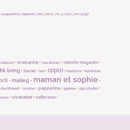
te/pappelina_tappeto_kim_olive_70_x_240_cm/5297
brabantia
•
•
•
celeste mogador
•
 maison
cacatoes
izipizi
hk living
ilariai
•
•
•
•
•
ixxi
kashura
katerina
maman et sophie
orti
maileg
•
•
•
pappelina
•
•
•
•
•
l duckhead
orsina
pijama
pip studio
vivaraise
zafferano
•
•
•
jours