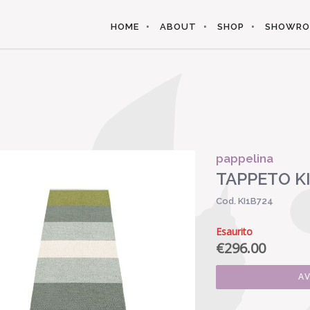
HOME
ABOUT
SHOP
SHOWR
pappelina
TAPPETO KI
Cod. KI1B724
Esaurito
€
296.00
A