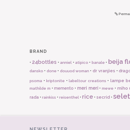
Permal
BRAND
beija fl
24bottles
•
•
•
•
•
anniel
atipico
banale
dr vranjies
•
•
•
•
drago
dansko
done
douuod woman
lampe b
•
•
•
psoma
kriptonite
labeltour creations
meri meri
miho 
•
memento
•
•
•
mathilde m
mewe
selet
rice
secrid
rada
•
•
•
•
•
rainkiss
reisenthel
NEWSLETTER