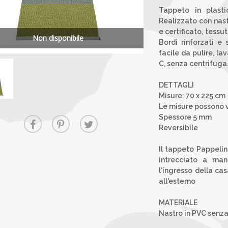
Tappeto in plasti
Realizzato con nast
e certificato, tessu
Non disponibile
Bordi rinforzati e
facile da pulire, l
C, senza centrifuga
DETTAGLI
Misure: 70 x 225 cm
Le misure possono v
Spessore 5 mm
Reversibile
Il tappeto Pappelin
intrecciato a ma
l'ingresso della ca
all'esterno
MATERIALE
Nastro in PVC senza 