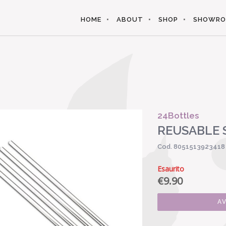
HOME
ABOUT
SHOP
SHOWR
24Bottles
REUSABLE S
Cod. 8051513923418
Esaurito
€
9.90
A