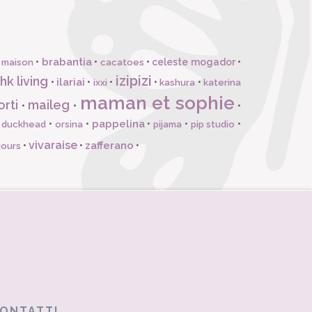
brabantia
•
•
•
celeste mogador
•
 maison
cacatoes
izipizi
hk living
ilariai
•
•
•
•
•
ixxi
kashura
katerina
maman et sophie
orti
maileg
•
•
•
pappelina
•
•
•
•
•
l duckhead
orsina
pijama
pip studio
vivaraise
zafferano
•
•
•
jours
ONTATTI