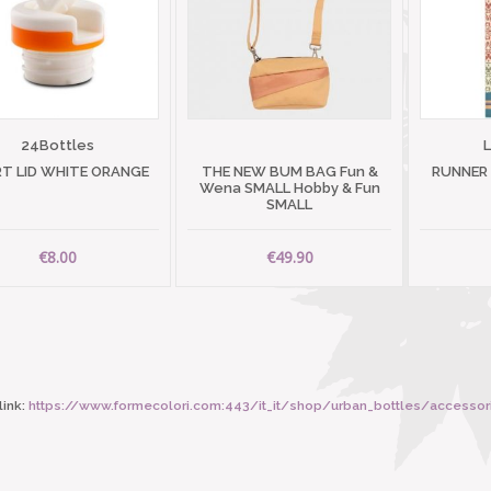
24Bottles
T LID WHITE ORANGE
THE NEW BUM BAG Fun &
RUNNER
Wena SMALL Hobby & Fun
SMALL
€8.00
€49.90
ink:
https://www.formecolori.com:443/it_it/shop/urban_bottles/accesso