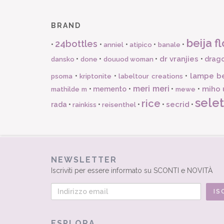
BRAND
beija fl
24bottles
•
•
•
•
•
anniel
atipico
banale
dr vranjies
•
•
•
•
drago
dansko
done
douuod woman
lampe b
•
•
•
psoma
kriptonite
labeltour creations
meri meri
miho 
•
memento
•
•
•
mathilde m
mewe
selet
rice
secrid
rada
•
•
•
•
•
rainkiss
reisenthel
NEWSLETTER
Iscriviti per essere informato su SCONTI e NOVITÀ
ESPLORA