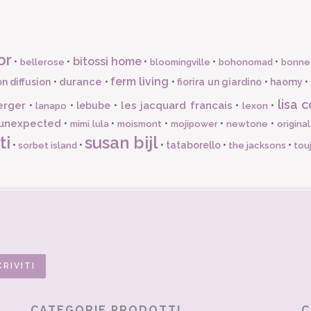
or
bitossi home
•
•
•
•
•
bellerose
bloomingville
bohonomad
bonne
ferm living
durance
n diffusion
•
•
•
fiorira un giardino
•
haomy
•
lisa c
erger
les jacquard francais
•
•
lebube
•
•
•
lanapo
lexon
unexpected
•
•
•
•
•
mimi lula
moismont
mojipower
newtone
origina
ti
susan bijl
•
•
•
tataborello
•
•
sorbet island
the jacksons
tou
CATEGORIE PRODOTTI
C