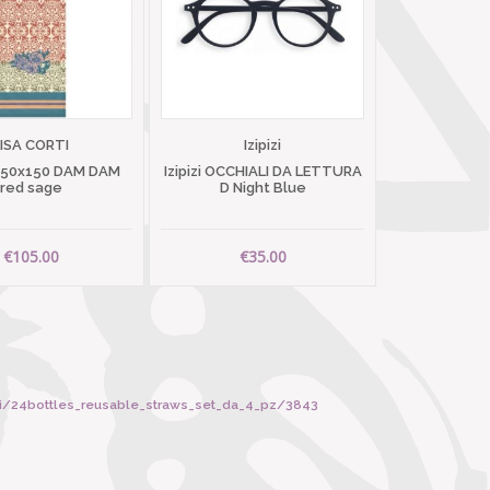
LISA CORTI
Izipizi
 50x150 DAM DAM
Izipizi OCCHIALI DA LETTURA
red sage
D Night Blue
€105.00
€35.00
ri/24bottles_reusable_straws_set_da_4_pz/3843