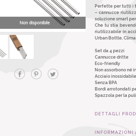
Perfette per tutti i
– cannucce riutilizz
soluzione smart per
Non disponibile
Che tu stia bevendo 
riutilizzabile in ac
Urban Bottle, Clima
Set da 4 pezzi
Cannucce dritte
Eco-friendly
Non assorbono né i
Acciaio inossidabil
Senza BPA
Bordi arrotondati 
Spazzola per la puli
DETTAGLI PRO
INFORMAZIONI