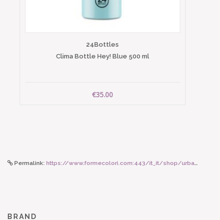
24Bottles
Clima Bottle Hey! Blue 500 ml
€35.00
Permalink:
https://www.formecolori.com:443/it_it/shop/urban_bottles/clima_bottle/24bottles_clima_bottle_ventura_850_ml/3839
BRAND