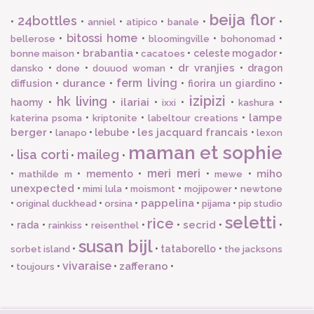
beija flor
24bottles
•
•
•
•
•
•
anniel
atipico
banale
bitossi home
•
•
•
•
bellerose
bloomingville
bohonomad
brabantia
•
•
•
celeste mogador
•
bonne maison
cacatoes
dr vranjies
•
•
•
•
dragon
dansko
done
douuod woman
ferm living
durance
diffusion
•
•
•
fiorira un giardino
•
izipizi
hk living
ilariai
haomy
•
•
•
•
•
•
ixxi
kashura
lampe
•
•
•
katerina psoma
kriptonite
labeltour creations
berger
les jacquard francais
•
•
lebube
•
•
lanapo
lexon
maman et sophie
lisa corti
maileg
•
•
•
meri meri
miho
•
•
memento
•
•
•
mathilde m
mewe
unexpected
•
•
•
•
mimi lula
moismont
mojipower
newtone
pappelina
•
•
•
•
•
original duckhead
orsina
pijama
pip studio
seletti
rice
secrid
•
rada
•
•
•
•
•
•
rainkiss
reisenthel
susan bijl
•
•
tataborello
•
sorbet island
the jacksons
vivaraise
zafferano
•
•
•
•
toujours