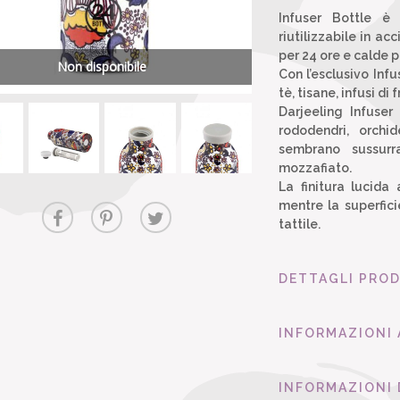
Infuser Bottle è 
riutilizzabile in a
per 24 ore e calde p
Non disponibile
Con l’esclusivo Infu
tè, tisane, infusi di
Darjeeling Infuser
rododendri, orchi
sembrano sussurr
mozzafiato.
La finitura lucida
mentre la superfic
tattile.
DETTAGLI PRO
INFORMAZIONI
INFORMAZIONI 