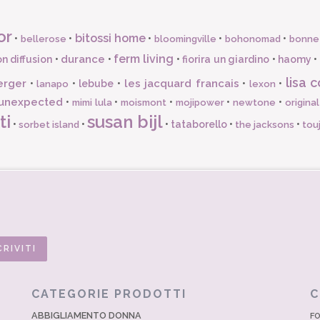
or
bitossi home
•
•
•
•
•
bellerose
bloomingville
bohonomad
bonne
ferm living
durance
n diffusion
•
•
•
fiorira un giardino
•
haomy
•
lisa c
erger
les jacquard francais
•
•
lebube
•
•
•
lanapo
lexon
unexpected
•
•
•
•
•
mimi lula
moismont
mojipower
newtone
origina
ti
susan bijl
•
•
•
tataborello
•
•
sorbet island
the jacksons
tou
CATEGORIE PRODOTTI
C
ABBIGLIAMENTO DONNA
FO