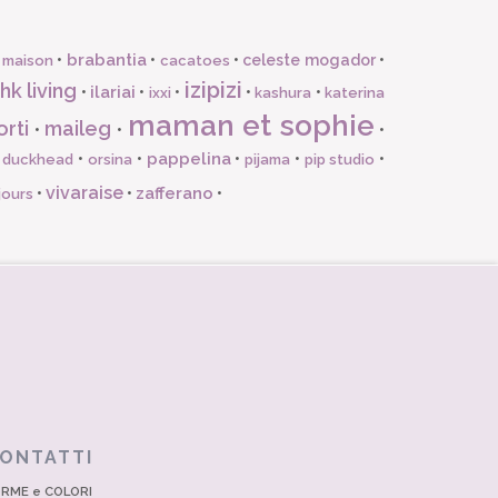
brabantia
•
•
•
celeste mogador
•
 maison
cacatoes
izipizi
hk living
ilariai
•
•
•
•
•
ixxi
kashura
katerina
maman et sophie
orti
maileg
•
•
•
pappelina
•
•
•
•
•
l duckhead
orsina
pijama
pip studio
vivaraise
zafferano
•
•
•
jours
ONTATTI
RME e COLORI