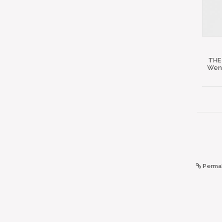
THE
Wena
Permal