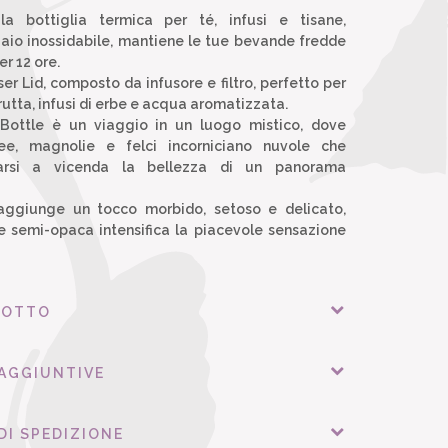
la bottiglia termica per té, infusi e tisane,
cciaio inossidabile, mantiene le tue bevande fredde
er 12 ore.
ser Lid, composto da infusore e filtro, perfetto per
 frutta, infusi di erbe e acqua aromatizzata.
 Bottle è un viaggio in un luogo mistico, dove
dee, magnolie e felci incorniciano nuvole che
arsi a vicenda la bellezza di un panorama
 aggiunge un tocco morbido, setoso e delicato,
ie semi-opaca intensifica la piacevole sensazione
DOTTO
 AGGIUNTIVE
DI SPEDIZIONE