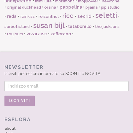
unexpected
•
•
•
•
mimi lula
moismont
mojipower
newtone
pappelina
•
•
•
•
•
original duckhead
orsina
pijama
pip studio
seletti
rice
secrid
•
rada
•
•
•
•
•
•
rainkiss
reisenthel
susan bijl
•
•
tataborello
•
sorbet island
the jacksons
vivaraise
zafferano
•
•
•
•
toujours
NEWSLETTER
Iscriviti per essere informato su SCONTI e NOVITÀ
ESPLORA
about