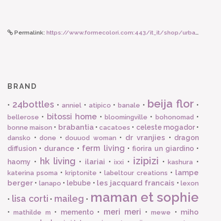
Permalink:
https://www.formecolori.com:443/it_it/shop/urban_bottles/travel_tumbler/24bottles_24_bottles_travel_tumbler_martinique_350_ml/3524
BRAND
beija flor
24bottles
•
•
•
•
•
•
anniel
atipico
banale
bitossi home
•
•
•
•
bellerose
bloomingville
bohonomad
brabantia
•
•
•
celeste mogador
•
bonne maison
cacatoes
dr vranjies
•
•
•
•
dragon
dansko
done
douuod woman
ferm living
durance
diffusion
•
•
•
fiorira un giardino
•
izipizi
hk living
ilariai
haomy
•
•
•
•
•
•
ixxi
kashura
lampe
•
•
•
katerina psoma
kriptonite
labeltour creations
berger
les jacquard francais
•
•
lebube
•
•
lanapo
lexon
maman et sophie
lisa corti
maileg
•
•
•
meri meri
miho
•
•
memento
•
•
•
mathilde m
mewe